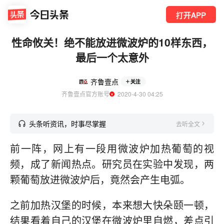
打开APP
性命攸关！绝不能放进微波炉的10样东西，
最后一个太意外
齐鲁壹点
关注
齐鲁壹点官方账号
  2020-4-30 04:25
头条听资讯，时事尽掌握
去听全文
前一阵，网上有一段用微波炉加热葡萄的视
频，成了新闻热点。研究员在实验中发现，两
颗葡萄放进微波炉后，竟然会产生电弧。
之前加热汉堡的时候，本来想大快朵颐一顿，
结果看着自己的汉堡在微波炉里自燃，差点引