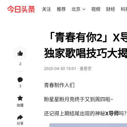
关注
推荐
北京
视频
财经
科
「青春有你2」X
独家歌唱技巧大
2
2020-04-30 19:01
·
爱奇艺
青春制作人们
3
盼星星盼月亮终于又到周四啦~
收藏
还记得上期结尾出现的神秘
吗
X导师
分享