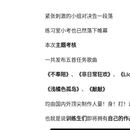
紧张刺激的小组对决告一段落
练习室小考也已然落下帷幕
本次
主题考核
一共发布五首任务歌曲
、
、
《不奉陪》
《非日常狂欢》
《Li
、
《浅橘色孤岛》
《敲敲》
均由国内外顶尖制作人量！身！打！
也就是说
即将拥有
训练生们
自己的作