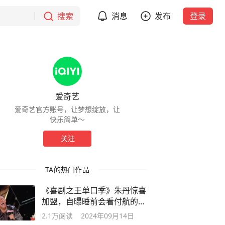
搜索
消息
发布
登录
爱奇艺
爱奇艺官方账号，让梦想绽放，让
快乐简单～
关注
TA的热门作品
《喜剧之王单口季》朱丹惊喜
加盟，自曝睡前会看付航的视
频！
2.1万
阅读
2024年09月14日