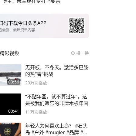
博主：俄军现在专打乌要害
扫码下载今日头条APP
看最新、最热资讯内容
精彩视频
换一换
无开板，不冬天。激活多巴胺
的热“雪”挑战
00:56
20万
次播放
“不贴年画，就不算过年”，这
是被我们遗忘的非遗木板年画
00:41
11万
次播放
年轻人为何喜欢上岛？ #石头
岛 #户外 #mugler #品牌 #足