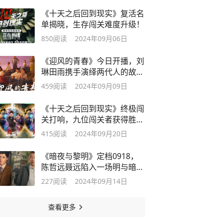
《十天之后回到现实》复活名
单揭晓，生存闯关难度升级！
850
阅读
2024年09月06日
《迎风的青春》今日开播，刘
琳田雨携手演绎两代人的故
事！
459
阅读
2024年09月09日
《十天之后回到现实》终极闯
关打响，九位闯关者获得胜
利！
415
阅读
2024年09月20日
《暗夜与黎明》定档0918，
陈哲远聂远陷入一场明与暗的
较量！
227
阅读
2024年09月14日
查看更多