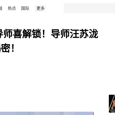
技
热点
国际
更多
导师喜解锁！导师汪苏泷
揭密！
？