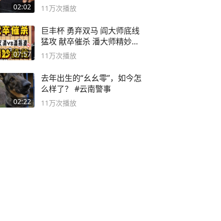
球流氓
02:02
11万
次播放
巨丰杯 勇弃双马 阎大师底线
猛攻 献卒催杀 潘大师精妙入
局
07:57
11万
次播放
去年出生的“幺幺零”，如今怎
么样了？ #云南警事
02:22
11万
次播放