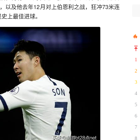
，以及他去年12月对上伯恩利之战，狂冲73米连
是史上最佳进球。
1
2
3
4
5
6
7
8