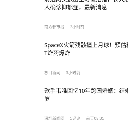
人确诊抑郁症，最新消息
南方都市报
2小时前
SpaceX火箭残骸撞上月球！预
T炸药爆炸
极目新闻
3小时前
歌手韦唯回忆10年跨国婚姻：结
岁
深圳新闻网
5
评论
前天08:35