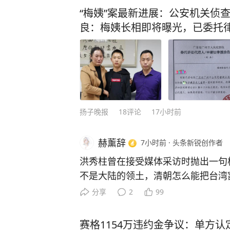
“梅姨”案最新进展：公安机关侦
良：梅姨长相即将曝光，已委托
扬子晚报
18
评论
17小时前
赫薰辞
7小时前
·
头条新锐创作者
洪秀柱曾在接受媒体采访时抛出一句
不是大陆的领土，清朝怎么能把台湾割
狠了。直接把那些说台湾不是中国的
分享
2
99
道理太简单了。 道理其实连小学生
才能卖，清朝能把台湾割出去，说明
赛格1154万违约金争议：单方认