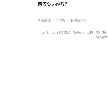
清朝的领土。 那些天天说“台湾从来
何仅认289万？
个问题该怎么回答，说《马关条约》
外交史料馆里，那份泛黄的条约正本
热点解读
92
评论
昨天07:31
文、英文三种文本同时生效，每一
说台湾是靠自己独立的，1895年那个
热门：
2021微信公
Splash
王兴
03 时
一百五十天，而且它成立后的第一份
把“资本
作屏藩”，意思是尊清朝为正统，自
地。 这个提问，它碰到了国际法里
么延续的，事情的脉络很清晰：189
把台湾割给日本。 1941年中国对
条约》在内的一切不平等条约，194
必须把台湾归还中国。 1945年《
点，同年日本天皇在投降诏书里宣布
内容。 从法理上讲，1945年10月
降那一刻，台湾就已经回归中国版图
环节，都在联合国条约集里存着标