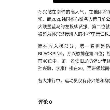
孙兴慜在南韩的高人气，在他即将
知，而2020韩国福布斯名人榜日
大联盟蓝鸟的左投柳贤振、第二位就
被誉为孙兴慜接班人的小将李康仁也
而在收入榜部分，第一名则是
BLACKPINK，孙兴慜排在第四
前40位中，第一名依旧是防弹少年团
孙兴慜，李康仁排在20，而带领越南
各大排行中，运动员仅有孙兴慜和柳
评论
0