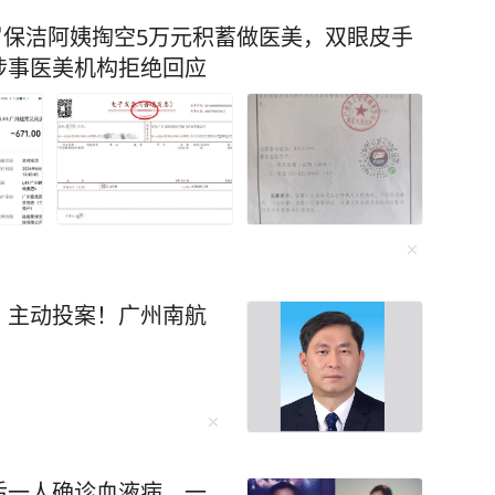
7岁保洁阿姨掏空5万元积蓄做医美，双眼皮手
涉事医美机构拒绝回应
，主动投案！广州南航
后一人确诊血液病，一