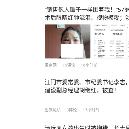
“销售像人贩子一样围着我！”5
术后眼睛红肿流泪、视物模糊；​
闽南网
16
评论
16小时前
江门市委常委、市纪委书记李志
建设副总经理胡继红，被查！
鲁网潍坊
3
评论
17小时前
清远两女孩出生时被抱错，长大