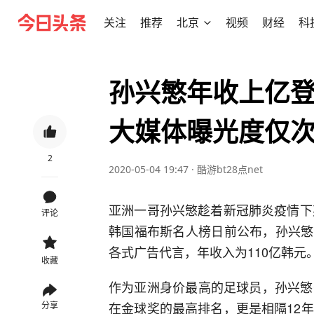
关注
推荐
北京
视频
财经
科
孙兴慜年收上亿登
大媒体曝光度仅
2
2020-05-04 19:47
·
酷游bt28点net
亚洲一哥孙兴慜趁着新冠肺炎疫情下
评论
韩国福布斯名人榜日前公布，孙兴慜
各式广告代言，年收入为110亿韩元
收藏
作为亚洲身价最高的足球员，孙兴慜
在金球奖的最高排名，更是相隔12
分享