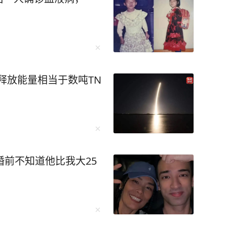
估释放能量相当于数吨TN
婚前不知道他比我大25