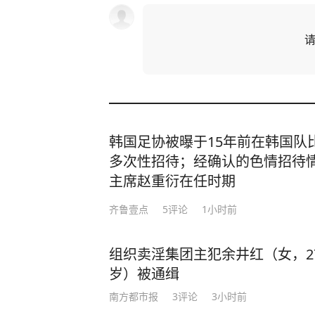
韩国足协被曝于15年前在韩国队
多次性招待；经确认的色情招待
主席赵重衍在任时期
齐鲁壹点
5
评论
1小时前
组织卖淫集团主犯余井红（女，2
岁）被通缉
南方都市报
3
评论
3小时前