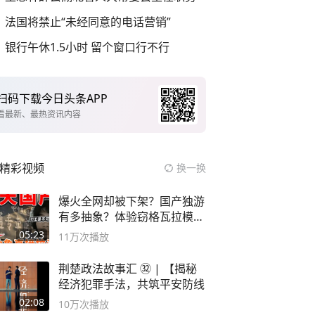
法国将禁止“未经同意的电话营销”
银行午休1.5小时 留个窗口行不行
扫码下载今日头条APP
看最新、最热资讯内容
精彩视频
换一换
爆火全网却被下架？国产独游
有多抽象？体验窃格瓦拉模拟
器！
05:23
11万
次播放
荆楚政法故事汇 ㉜ | 【揭秘
经济犯罪手法，共筑平安防线
02:08
10万
次播放