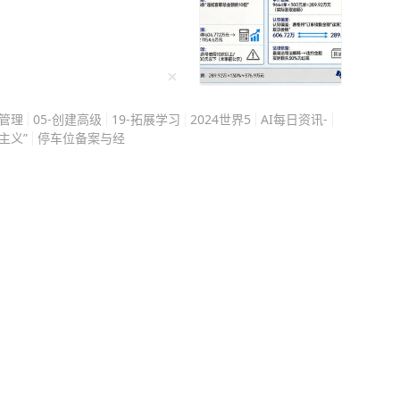
不属于中国”的人，面对这
是假的吗，日本外务省的
躺了一百多年，日文、中
个字都是国际法上的铁证。
所谓“台湾民主国”只撑了
间管理
05-创建高级
19-拓展学习
2024世界5
AI每日资讯-
公告就写着“恭奉正朔，遥
主义”
停车位备案与经
己只是暂时替朝廷守着这块
最核心的东西：主权是怎
5年清朝通过《马关条约》
日宣战，废除了包括《马关
3年《开罗宣言》写明日本
波茨坦公告》重申了这一
接受《波茨坦公告》全部
25日驻台日军向中国将领投
了，这套证据链的每一个
准文本，谁都可以去查。