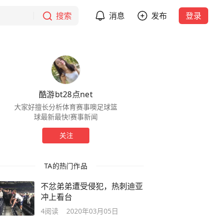
搜索
消息
发布
登录
酷游bt28点net
大家好擅长分析体育赛事噢足球篮
球最新最快!赛事新闻
关注
TA的热门作品
不忿弟弟遭受侵犯，热刺迪亚
冲上看台
4
阅读
2020年03月05日