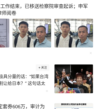
查工作结束，已移送检察院审查起诉；申军
律师阅卷
关注
极具分量的话：“如果台湾
让给日本？” 这句话太
人给问住了。为啥？因为
都能懂：是你的东西，你
在那之前，台湾本来就是
定套券606万，审计为