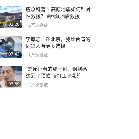
应急科普 | 高原地震如何针对
性救援？ #西藏地震救援
02:20
12万
次播放
李胤志：在北京，我比台湾的
同龄人有更多选择
07:43
11万
次播放
“怒斥记者的那一刻，讽刺感
达到了顶峰” #打工 #混剪
03:39
12万
次播放