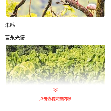
朱鹮
夏永光摄
点击查看完整内容