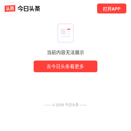
打开APP
当前内容无法展示
去今日头条看更多
—— ©
2026
今日头条
——