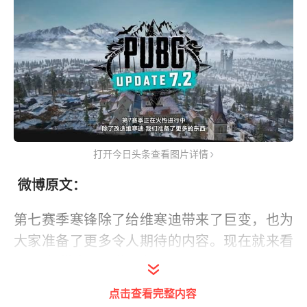
打开今日头条查看图片详情
微博原文：
第七赛季寒锋除了给维寒迪带来了巨变，也为
大家准备了更多令人期待的内容。现在就来看
看7.2都带来了哪些更新吧~
点击查看完整内容
竞技模式正式上线，更丰富的物资，全场64名