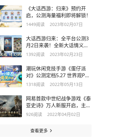
《大话西游：归来》预约开
启，公测海量福利即将解锁！
1449
阅读
2023年02月07日
大话西游归来：全平台公测3
月2日来袭！全新大话情义归
来
1392
阅读
2023年02月23日
潮玩休闲竞技手游《蛋仔派
对》公测定档5.27 世界观PV
发布
1318
阅读
2022年05月13日
网易首款中世纪战争游戏《泰
亚史诗》万人新服开启，主播
玩家助力
926
阅读
2022年04月02日
查看更多