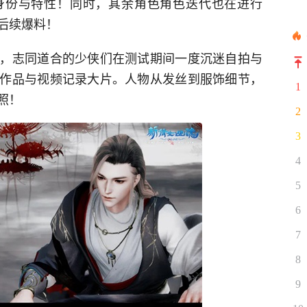
身份与特性！同时，其余角色角色迭代也在进行
后续爆料！
，志同道合的少侠们在测试期间一度沉迷自拍与
作品与视频记录大片。人物从发丝到服饰细节，
1
照！
2
3
4
5
6
7
8
9