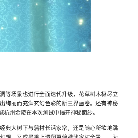
洞等场景也进行全面迭代升级，花草树木极尽立
出绚丽而充满玄幻色彩的新三界画卷。还有神秘
城杭州金陵在本次测试中揭开神秘面纱。
经典大树下与蒲村长话家常，还是随心所欲地跳
幻想，又或是乘上滑翔翼俯瞰蒲家村全景……为