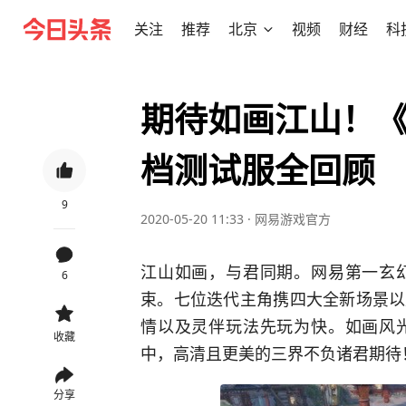
关注
推荐
北京
视频
财经
科
期待如画江山！
档测试服全回顾
9
2020-05-20 11:33
·
网易游戏官方
江山如画，与君同期。网易第一玄
6
束。七位迭代主角携四大全新场景以
情以及灵伴玩法先玩为快。如画风
收藏
中，高清且更美的三界不负诸君期待
分享