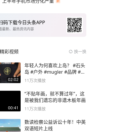
上半年手机市场分化严重
扫码下载今日头条APP
看最新、最热资讯内容
精彩视频
换一换
年轻人为何喜欢上岛？ #石头
岛 #户外 #mugler #品牌 #足
球流氓
02:02
11万
次播放
“不贴年画，就不算过年”，这
是被我们遗忘的非遗木板年画
00:41
11万
次播放
数读检察公益诉讼十年！中英
双语短片上线