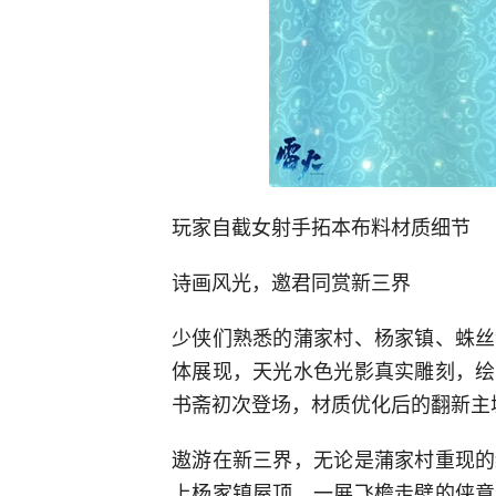
玩家自截女射手拓本布料材质细节
诗画风光，邀君同赏新三界
少侠们熟悉的蒲家村、杨家镇、蛛丝
体展现，天光水色光影真实雕刻，绘
书斋初次登场，材质优化后的翻新主
遨游在新三界，无论是蒲家村重现的
上杨家镇屋顶，一展飞檐走壁的侠意