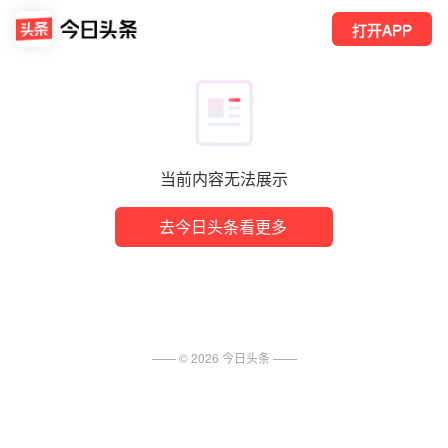
打开APP
当前内容无法展示
去今日头条看更多
—— ©
2026
今日头条
——