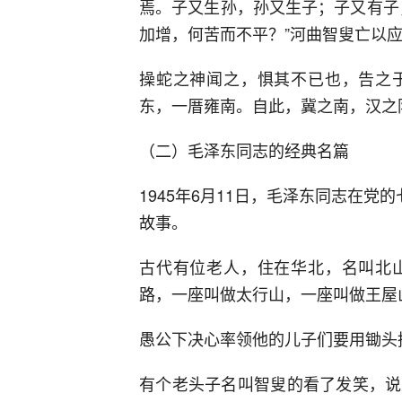
焉。子又生孙，孙又生子；子又有子
加增，何苦而不平？”河曲智叟亡以
操蛇之神闻之，惧其不已也，告之
东，一厝雍南。自此，冀之南，汉之
（二）毛泽东同志的经典名篇
1945年6月11日，毛泽东同志在党
故事。
古代有位老人，住在华北，名叫北
路，一座叫做太行山，一座叫做王屋
愚公下决心率领他的儿子们要用锄头
有个老头子名叫智叟的看了发笑，说