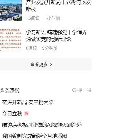
产业发展开新局丨老树何以发
新枝
13
阅读
1小时前
学习新语·铸魂强党丨学懂弄
通做实党的创新理论
0
阅读
9分钟前
查看更多
头条热榜
换一换
奋进开新局 实干挑大梁
今日立秋
眼镜店老板副业做的AI视频火到海外
我国编制完成新版全月地质图