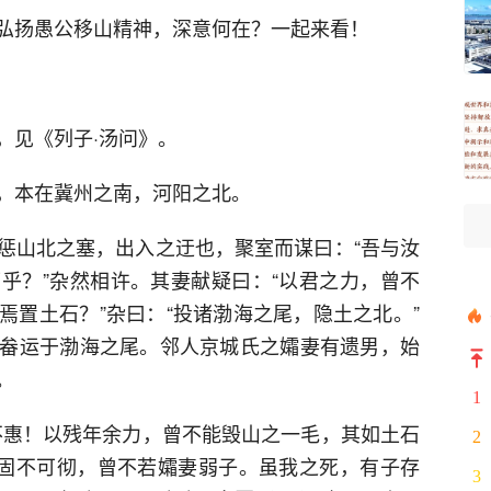
弘扬愚公移山精神，深意何在？一起来看！
，见《列子·汤问》。
，本在冀州之南，河阳之北。
惩山北之塞，出入之迂也，聚室而谋曰：“吾与汝
乎？”杂然相许。其妻献疑曰：“以君之力，曾不
焉置土石？”杂曰：“投诸渤海之尾，隐土之北。”
畚运于渤海之尾。邻人京城氏之孀妻有遗男，始
。
1
不惠！以残年余力，曾不能毁山之一毛，其如土石
2
，固不可彻，曾不若孀妻弱子。虽我之死，有子存
3