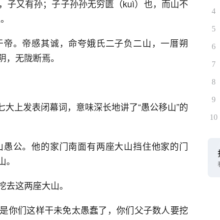
，子又有孙；子子孙孙无穷匮（kuì）也，而山不
4
应。
5
于帝。帝感其诚，命夸娥氏二子负二山，一厝朔
6
阴，无陇断焉。
7
8
9
的七大上发表闭幕词，意味深长地讲了“愚公移山”的
10
山愚公。他的家门南面有两座大山挡住他家的门
山。
挖去这两座大山。
是你们这样干未免太愚蠢了，你们父子数人要挖