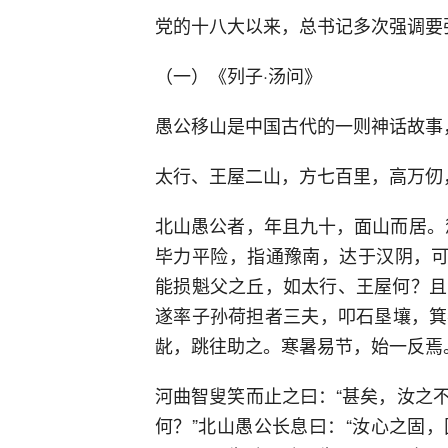
党的十八大以来，总书记多次强调要
（一）《列子·汤问》
愚公移山是中国古代的一则神话故事
太行、王屋二山，方七百里，高万仞
北山愚公者，年且九十，面山而居。
毕力平险，指通豫南，达于汉阴，可
能损魁父之丘，如太行、王屋何？且
遂率子孙荷担者三夫，叩石垦壤，箕
龀，跳往助之。寒暑易节，始一反焉
河曲智叟笑而止之曰：“甚矣，汝之
何？”北山愚公长息曰：“汝心之固