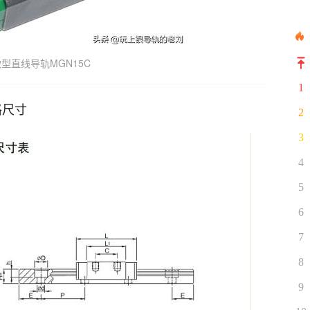
型直线导轨MGN15C
1
格尺寸
2
3
4
5
6
7
8
9