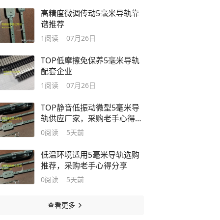
高精度微调传动5毫米导轨靠
谱推荐
1
阅读
07月26日
TOP低摩擦免保养5毫米导轨
配套企业
1
阅读
07月26日
TOP静音低振动微型5毫米导
轨供应厂家，采购老手心得分
享
0
阅读
5天前
低温环境适用5毫米导轨选购
推荐，采购老手心得分享
0
阅读
5天前
查看更多