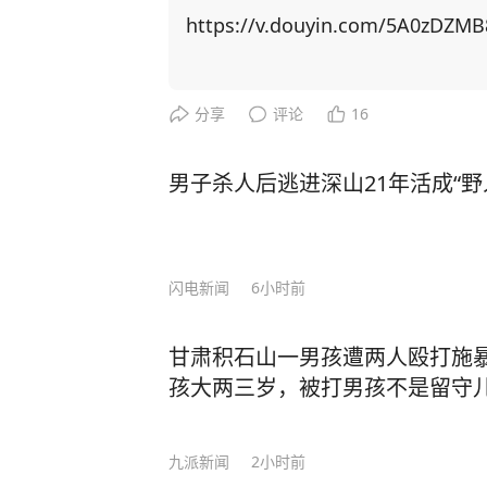
雅克说了一句让整个西方都头疼的话
https://v.douyin.com/5A0zDZM
着中国的GDP、制造业、芯片，以为中
桥大学高级研究员马丁·雅克道出了答案： “中国一直在走自己的路，没有
预想，变成西方。而且，中国永远也
分享
评论
16
被西方'同化'。” 沃尔夫也在接受《环球时报》专访时直言，中国是"经济服务于人
民"，美国则是"人民服务于经济"，
男子杀人后逃进深山21年活成“野
地别。 举个例子，西方国家可能觉得“国家”是近代才有的东西，靠法律和制度把一群
人绑在一起。但在中国，国家更像是
和生活方式。 马丁·雅克告诉他们，中国根本不是“玩家”，是另一个游戏的“制定者”。
闪电新闻
6小时前
中国的逻辑不是国家之间的竞争，而是文明体系的重启！
始研究中国文化，他在通读了几遍《
甘肃积石山一男孩遭两人殴打施
下来的文明体系，而不是单纯的领土或政府形式。” 从盘古
孩大两三岁，被打男孩不是留守
卫衔石填海的执着，再到刑天断头舞
一个民族用隐喻书写的精神史诗！ 对比希腊神话中的普罗米修斯盗火，马丁·雅克发现
了文明基因的根本差异。 当西方人等待神明赐予火种时，中国先民早已在钻木取火的
九派新闻
2小时前
火星里，写下"人定胜天" 的宣言。