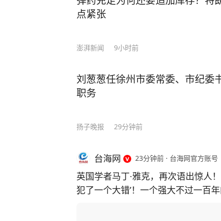
弹药充足为何还要追加库存？特
点紧张
澎湃新闻
9小时前
刘葱葱任徐州市委常委、市纪委
职务
扬子晚报
29分钟前
台海网
23分钟前
·
台海网官方账号
英国学者马丁·雅克，再次语出惊人！
犯了一个大错’！一个强大不过一百年
有五千年文明历史，起码在世界巅峰
深受儒家文化影响的国人不争不抢、和