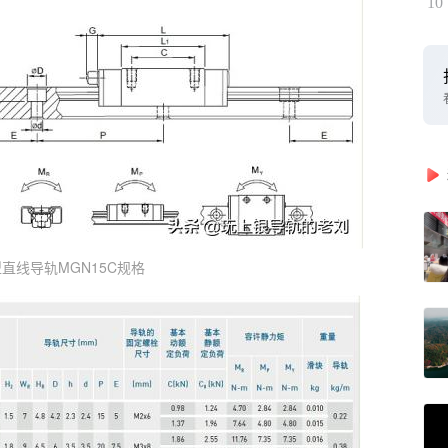
10
直线导轨MGN15C规格