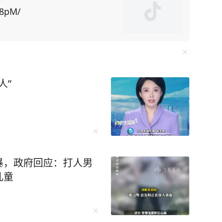
：“中国不是国家，是个文明。”西方人一直在盯
B8pM/
国是在模仿他们，玩的是同一个游戏。 英国剑
按照欧美的
不会变成西方，在他们眼里，中国的'原罪'就是没
两种截然不同的逻辑，注定了两国的发展轨迹天差
人”
一个大文明的容器，里面装的是共同的文化记忆
 马丁·雅克在1990年代就开
山海经》后沉默了，说：“中国的核心是几千年传
暴，政府回应：打人男
开天辟地的第一斧，到精
儿童
干戚的悲壮，这些看似荒诞的神话叙事，实则是
这种主动创造的精神，在大禹治水的传说中达到巅