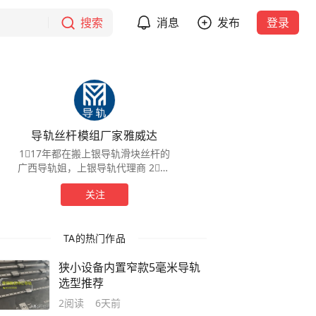
搜索
消息
发布
登录
导轨丝杆模组厂家雅威达
1⃣️17年都在搬上银导轨滑块丝杆的
广西导轨姐，上银导轨代理商 2⃣️17
年都在为拥有自己的屋檐扛上银丝
关注
杆模组 3⃣️17年都在等您来下载
HIWIN线轨选型
TA的热门作品
狭小设备内置窄款5毫米导轨
选型推荐
2
阅读
6天前