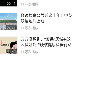
00:41
11万
次播放
数读检察公益诉讼十年！中英
双语短片上线
02:27
11万
次播放
万万没想到，“发呆”居然有这
么多好处 #硬核健康科普行动
03:25
11万
次播放