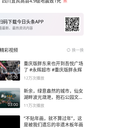
四川宜宾高县4.9级地震致1死
扫码下载今日头条APP
看最新、最热资讯内容
精彩视频
换一换
重庆版胖东来也开到吾悦广场
了 #永辉超市 #重庆版胖永辉
00:50
12万
次播放
新余，绿意盎然的城市，仙女
湖畔波光潋滟，抱石公园文化
深邃……
03:00
11万
次播放
“不贴年画，就不算过年”，这
是被我们遗忘的非遗木板年画