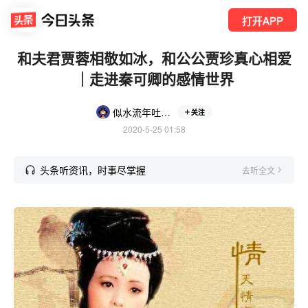
打开APP
和夫君贾蓉相敬如冰，和公公贾珍真心相爱
｜走进秦可卿的感情世界
似水流年吐槽八卦
关注
2020-5-25 01:58
头条听资讯，时事尽掌握
去听全文