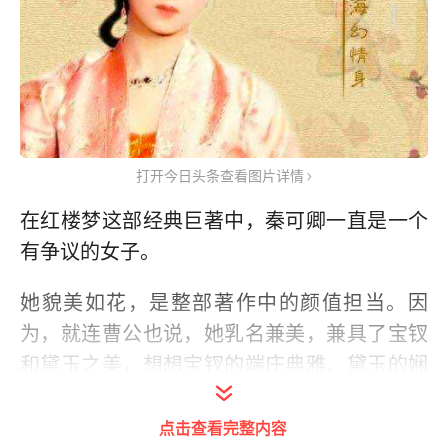
打开今日头条查看图片详情
在红楼梦这部经典巨著中，秦可卿一直是一个
有争议的女子。
她貌美如花，是整部著作中的颜值担当。因
为，就连曹公也说，她乳名兼美，兼具了宝钗
和黛玉之美，想想宝钗的端庄典雅、黛玉的娴
静如花，秦可卿得有多美貌？足够让人无限遐
想。
点击查看完整内容