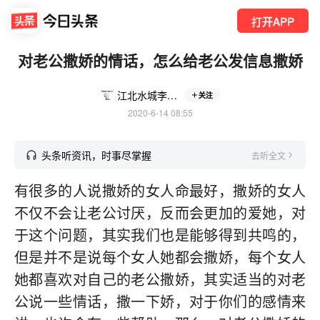
打开APP
对老公撒娇的情话，怎么给老公发信息撒娇
江北水城李某人
关注
2020-6-14 08:55
头条听资讯，时事尽掌握
去听全文
有很多的人说撒娇的女人命最好，撒娇的女人
不仅不会让老公讨厌，反而会更加的爱她，对
于这个问题，其实我们也是能够得到共鸣的，
但是并不是说每个女人她都会撒娇，每个女人
她都喜欢对自己的老公撒娇，其实适当的对老
公说一些情话，撒一下娇，对于你们的感情来