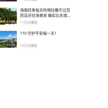
海南旺季每天吃喝拉撒不过百
而且还住海景房 确实比东南
亚合适
01:06
11万
次播放
110 守护平安每一天！
02:01
10万
次播放