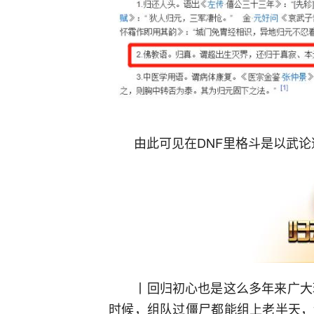
由此可见在DNF里格斗是以武论道
丨回归初心也是这么多年来广大玩家
时候，组队过僵尸都能组上老半天，