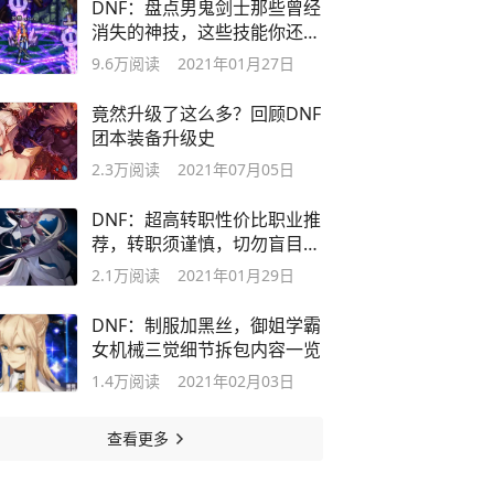
DNF：盘点男鬼剑士那些曾经
消失的神技，这些技能你还记
得吗？
9.6万
阅读
2021年01月27日
竟然升级了这么多？回顾DNF
团本装备升级史
2.3万
阅读
2021年07月05日
DNF：超高转职性价比职业推
荐，转职须谨慎，切勿盲目跟
风
2.1万
阅读
2021年01月29日
DNF：制服加黑丝，御姐学霸
女机械三觉细节拆包内容一览
1.4万
阅读
2021年02月03日
查看更多