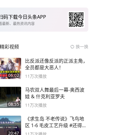
扫码下载今日头条APP
看最新、最热资讯内容
精彩视频
换一换
比反派还像反派的正派主角，
全员都是大恶人！
06:02
11万
次播放
马农双人舞最后一幕-奥西波
娃 & 什克利亚罗夫
08:55
11万
次播放
《求生岛 不老传说》飞鸟地
区 1-6 毛皮工艺升级 #还得是
主机大作
20:47
11万
次播放