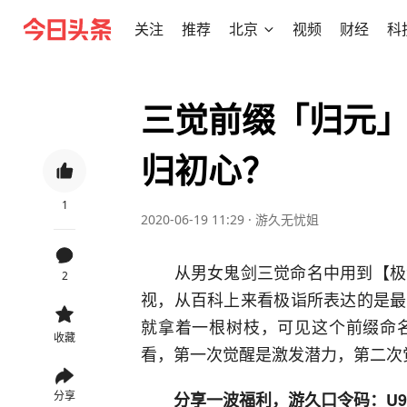
关注
推荐
北京
视频
财经
科
三觉前缀「归元」
归初心？
1
2020-06-19 11:29
·
游久无忧姐
从男女鬼剑三觉命名中用到【极诣
2
视，从百科上来看极诣所表达的是最
就拿着一根树枝，可见这个前缀命
收藏
看，第一次觉醒是激发潜力，第二次
分享
分享一波福利，游久口令码：U9D