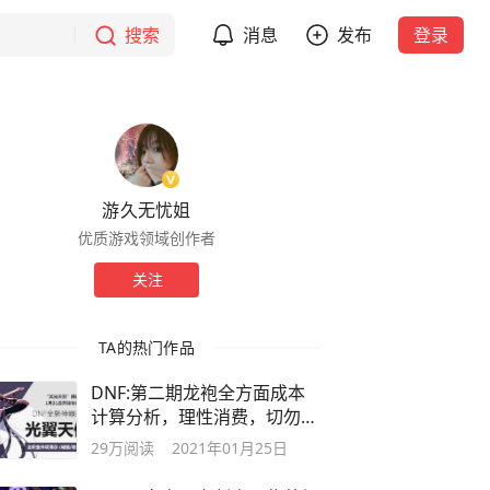
搜索
消息
发布
登录
游久无忧姐
优质游戏领域创作者
关注
TA的热门作品
DNF:第二期龙袍全方面成本
计算分析，理性消费，切勿上
头
29万
阅读
2021年01月25日