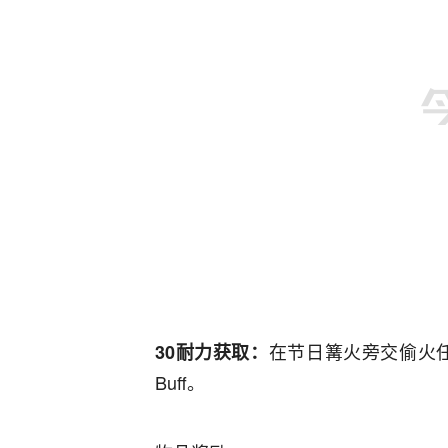
在节日篝火旁交偷火任
30耐力获取：
Buff。