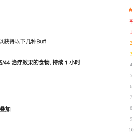
1
获得以下几种Buff
2
3
伤/44 治疗效果的食物, 持续 1 小时
4
5
6
7
抗叠加
8
9
10