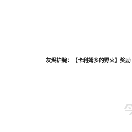
灰烬护腕：【卡利姆多的野火】奖励