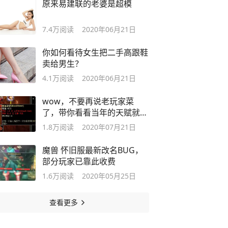
原来易建联的老婆是超模
7.4万
阅读
2020年06月21日
你如何看待女生把二手高跟鞋
卖给男生？
4.1万
阅读
2020年06月21日
wow，不要再说老玩家菜
了，带你看看当年的天赋就知
道有多难
1.8万
阅读
2020年07月21日
魔兽 怀旧服最新改名BUG，
部分玩家已靠此收费
1.6万
阅读
2020年05月25日
查看更多