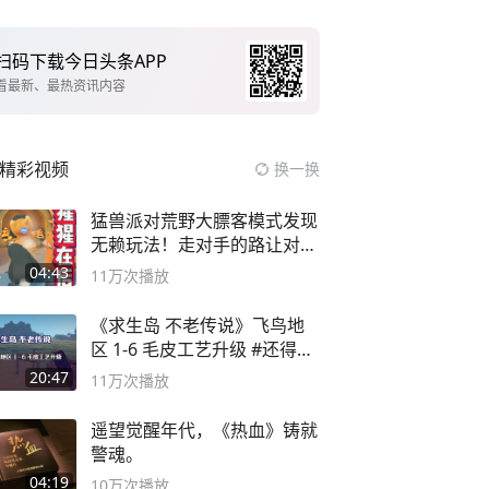
扫码下载今日头条APP
看最新、最热资讯内容
精彩视频
换一换
猛兽派对荒野大膘客模式发现
无赖玩法！走对手的路让对手
无路可走
04:43
11万
次播放
《求生岛 不老传说》飞鸟地
区 1-6 毛皮工艺升级 #还得是
主机大作
20:47
11万
次播放
遥望觉醒年代，《热血》铸就
警魂。
04:19
10万
次播放