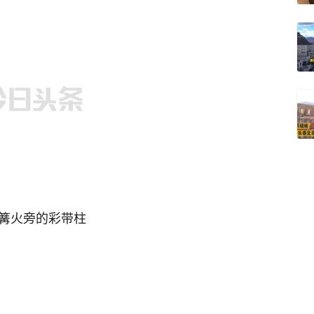
篝火旁的彩带柱