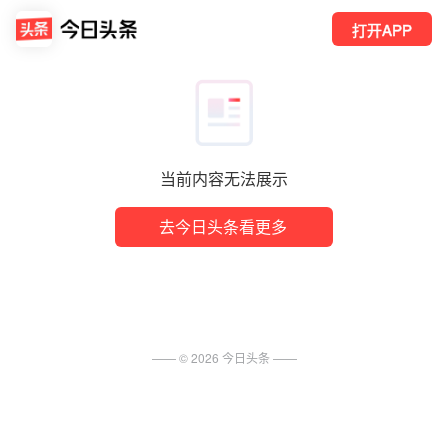
打开APP
当前内容无法展示
去今日头条看更多
—— ©
2026
今日头条
——