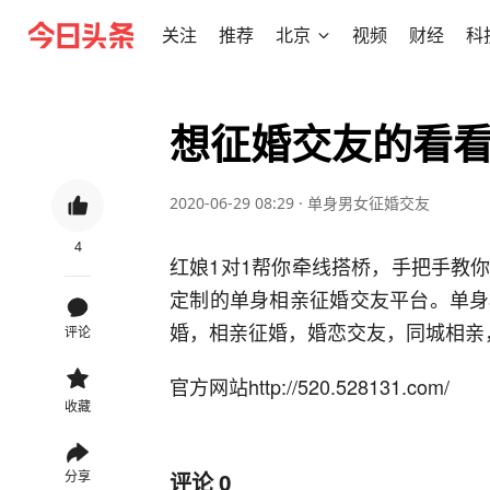
关注
推荐
北京
视频
财经
科
想征婚交友的看
2020-06-29 08:29
·
单身男女征婚交友
4
红娘1对1帮你牵线搭桥，手把手教
定制的单身相亲征婚交友平台。单身
婚，相亲征婚，婚恋交友，同城相亲
评论
官方网站http://520.528131.com/
收藏
分享
评论
0