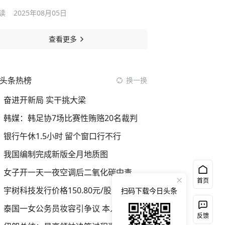
读
2025年08月05日
查看更多
头条热榜
换一换
奋进开新局 实干挑大梁
韩媒：韩足协7场比赛性贿赂20名裁判
银行午休1.5小时 留个窗口行不行
我国编制完成新版全月地质图
女子开一天一夜空调后二氧化碳中毒
首页
宇树科技发行价格150.80元/股
扫码下载今日头条
泰国一女公务员妆容引争议 本人回应
反馈