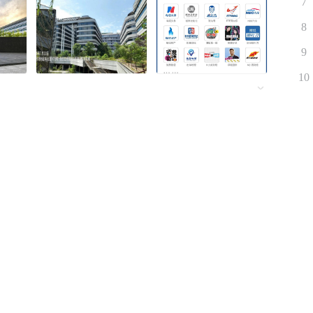
7
8
9
10
性招待，足协官员：现
守
物品、给予特殊关照，