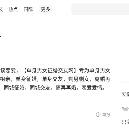
技
热点
国际
更多
看
你谈恋爱，【单身男女征婚交友网】专为单身男女
相亲，单身征婚，单身交友，剩男剩女，离婚再
，同城征婚，同城交友，离异再婚，恋爱爱情。
爱
5
阅
举报
只