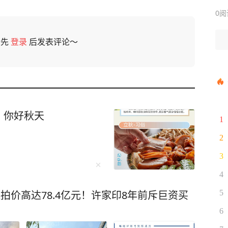
0
阅
请先
登录
后发表评论～
，你好秋天
1
2
3
4
拍价高达78.4亿元！许家印8年前斥巨资买
5
6