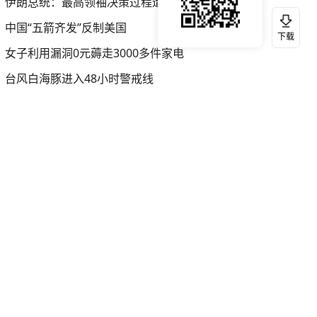
伊朗总统：最高领袖决策过程遭人利用
中国“五箭齐发”反制美国
下载
女子利用漏洞0元薅走3000多件家电
台风白海豚进入48小时警戒线
扫码下载今日头条APP
看最新、最热资讯内容
精彩视频
换一换
《求生岛 不老传说》飞鸟地
区 1-6 毛皮工艺升级 #还得是
主机大作
20:47
11万
次播放
遥望觉醒年代，《热血》铸就