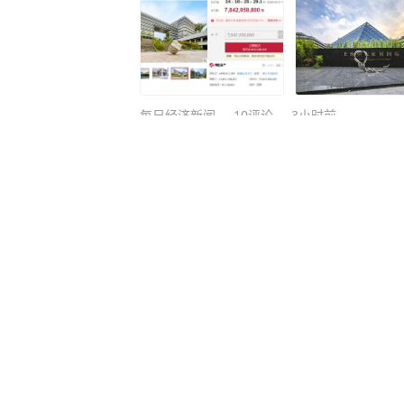
每日经济新闻
10
评论
3小时前
韩协被曝曾为外籍裁判安排多次
在已完善相关制度，并将严格遵
九派新闻
3
评论
6小时前
看守所辅警受贿为在押人员转递
获刑一年
深圳新闻网
4
评论
14小时前