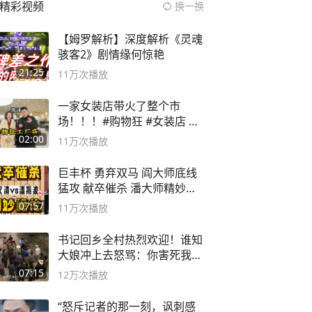
精彩视频
换一换
【姆罗解析】深度解析《灵魂
骇客2》剧情缘何惊艳
21:25
11万
次播放
一家女装店带火了整个市
场！！！#购物狂 #女装店 #
高品质女装
02:00
11万
次播放
巨丰杯 勇弃双马 阎大师底线
猛攻 献卒催杀 潘大师精妙入
局
07:57
11万
次播放
书记回乡全村热烈欢迎！谁知
大娘冲上去怒骂：你害死我儿
子
07:15
12万
次播放
“怒斥记者的那一刻，讽刺感