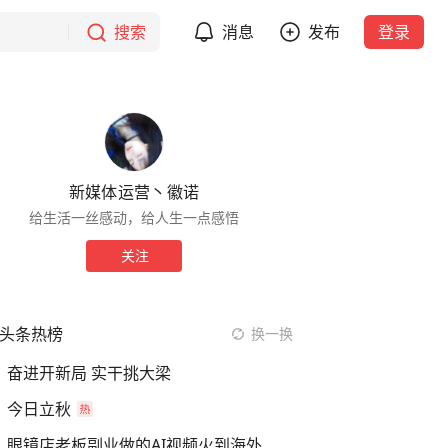
搜索
消息
发布
登录
新媒体运营丶徽诺
给生活一丝感动，给人生一点感悟
关注
头条热榜
换一换
奋进开新局 实干挑大梁
今日立秋
眼镜店老板副业做的AI视频火到海外