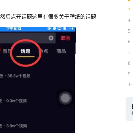
3
 然后点开话题这里有很多关于壁纸的话题
4
5
6
7
8
9
10