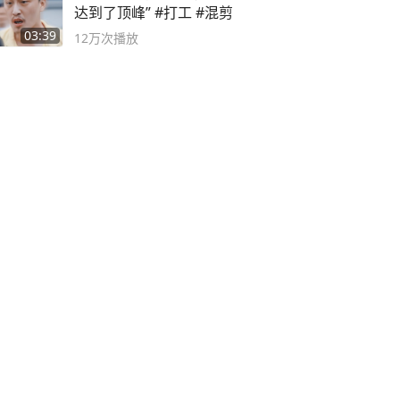
达到了顶峰” #打工 #混剪
03:39
12万
次播放