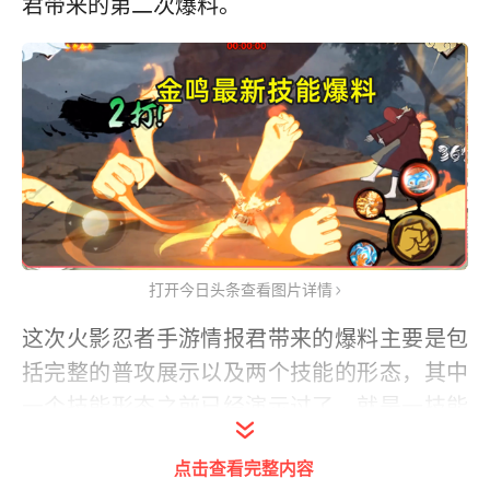
君带来的第二次爆料。
打开今日头条查看图片详情
这次火影忍者手游情报君带来的爆料主要是包
括完整的普攻展示以及两个技能的形态，其中
一个技能形态之前已经演示过了，就是一技能
的惑星螺旋丸的效果。我们先通过普攻看起，
点击查看完整内容
金鸣的普攻大概是有五段（猜测），第一段是