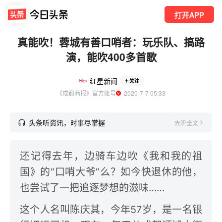
打开APP
真能吹！蓉城有善口哨者：玩乐队、搞路
演，能吹400多首歌
红星新闻
关注
《成都商报》官方账号
  2020-7-7 05:33
头条听资讯，时事尽掌握
去听全文
还记得去年，边骑车边吹《我和我的祖
国》的“口哨大爷”么？如今快退休的他，
也尝试了一把追逐梦想的滋味……
这个人名叫陈庆其，今年57岁，是一名银