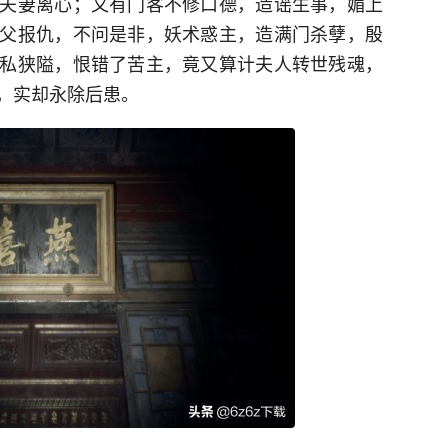
夫妻离心；又有门客不修口德，造谣生事，媚上
父报仇，不问是非，妖术惑主，造满门杀孽，殷
私狭隘，恨错了苦主，竟又算计夫人转世残魂，
，实却永除后患。