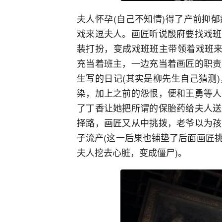
夫人怀孕(自己不知情)得了产前抑
戏来逗夫人。画匠听说殷府要找戏班
装打扮，变成戏班班主带领着戏班来
充当着班主，一边充当着画匠的职责
生写的日记(其实是柳先生自己猜测
染，加上之前的怨恨，便和王勇等人
了丁香让她把所谓的保胎药给夫人送
择路，画匠又从中挑拨，老爷以为孩
子流产(这一后果也铺垫了后面画匠
夫人挖去心脏，变成僵尸)。