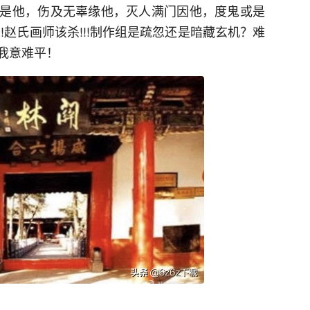
是他，伤及无辜缘他，灭人满门因他，度鬼或是
!赵氏画师该杀!!!制作组是疏忽还是暗藏玄机？难
我意难平！
。