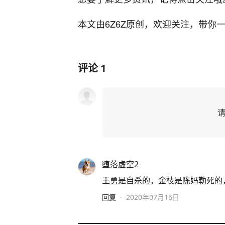
本文由6Z6Z原创，欢迎关注，带你
评论
1
堕落虚空2
王勇是自杀的，金枝是陈妈勒死的
回复
·
2020年07月16日