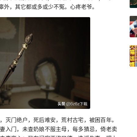
辜外，其它都或多或少不冤。心疼老爷。
，灭门绝户，死后难安，荒村古宅，被困百年。
妻入门，未查奶娘不服主母，每多猜忌，倚老卖