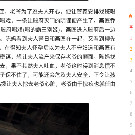
郁症，老爷为了逗夫人开心，便让管家安排戏班唱
唱戏，一条让殷府灭门的阴谋便产生了。画匠乔
殷府唱戏(唱的霸王别姬)，画匠进入殷府后一边
。陈妈看到夫人整日和画匠在一起，又看到柳先
1
)，在得知夫人怀孕后以为夫人不守妇道和画匠有
2
密谋，想让夫人流产来保存老爷的颜面。陈妈找
3
去，果不其然夫人吐血，老爷这时得到消息慌不
4
子保不住了，可能还会危及夫人安全，下令让孩
5
挑拨让夫人挖去老爷心脏，老爷由于愧疚也就任由
6
7
8
9