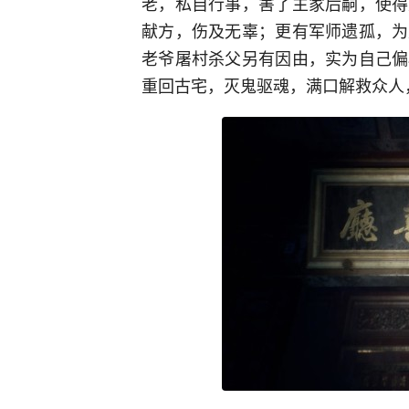
老，私自行事，害了主家后嗣，使得
献方，伤及无辜；更有军师遗孤，为
老爷屠村杀父另有因由，实为自己偏
重回古宅，灭鬼驱魂，满口解救众人