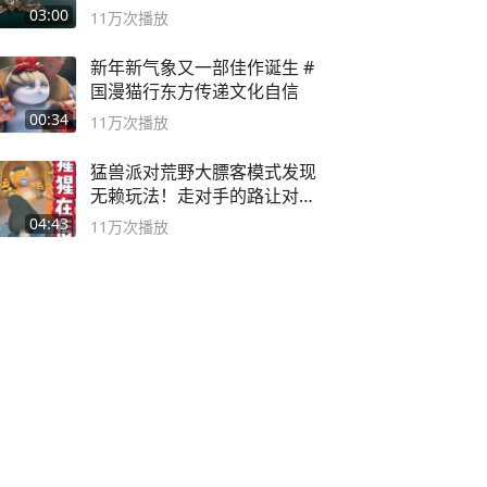
深邃……
03:00
11万
次播放
新年新气象又一部佳作诞生 #
国漫猫行东方传递文化自信
00:34
11万
次播放
猛兽派对荒野大膘客模式发现
无赖玩法！走对手的路让对手
无路可走
04:43
11万
次播放