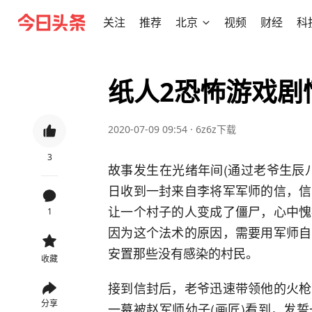
关注
推荐
北京
视频
财经
科
纸人2恐怖游戏剧
2020-07-09 09:54
·
6z6z下载
3
故事发生在光绪年间(通过老爷生辰
日收到一封来自李将军军师的信，信
让一个村子的人变成了僵尸，心中愧
1
因为这个法术的原因，需要用军师自
安置那些没有感染的村民。
收藏
接到信封后，老爷迅速带领他的火枪
分享
一幕被赵军师幼子(画匠)看到，发