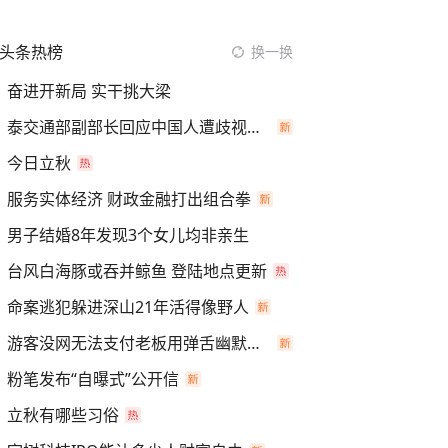
头条热榜
换一换
奋进开新局 实干挑大梁
泰交通部副部长回应中国人遭歧视手势
今日立秋
服务实体经济 财政金融打出组合拳
男子结婚8年发现3个女儿均非亲生
台风白海豚或吞并鲸鱼 登陆地点更新
命案逃犯躲进深山21年活得像野人
游客没网无法支付老板用弹舌幽默化解
粉笔发布“自曝式”公开信
立秋有哪些习俗