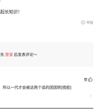
一起长知识！
举报
请先
登录
后发表评论～
赞
，所以一代才会被这两个追的团团转[捂脸]