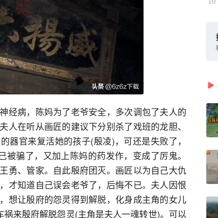
10
神经病，陈妈为了老爷安全，多次调包了夫人的
夫人在听从画匠的建议下分别杀了戏班的龙胆、
的器官来复活她的孩子(殷凌)，可还是失败了，
自己被骗了，又加上陈妈的药发作，变成了厉鬼。
王勇、管家。自此殷府团灭。画匠以为自己大仇
，才知道自己误会老爷了，后悔不已。夫人因恨
，想让殷府的怨灵得到解脱，化身成主角的女儿
车祸来殷府解脱怨灵(主角是夫人一魂转世)。可以