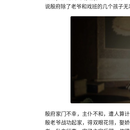
说殷府除了老爷和戏班的几个孩子无
殷府家门不幸，主仆不和，遭人算计
殷老爷战功起家，得双眼花翎，娶娇