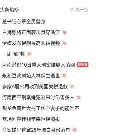
头条热榜
换一换
总书记心系全民健身
白海豚将正面袭击贯穿浙江
伊媒发布伊朗最高领袖视频
一周“靓”数
河南潜逃10日重大刑案嫌疑人落网
永和豆浆创始人林炳生逝世
多家A股公司收到美国关税退款
河南西平刑案嫌犯逃窜时伤害多人
银龙鱼离世大哥正伤心妻子问能吃不
商场回应挂钱学森巨幅海报
命案嫌犯逃窜28年漂白身份落户