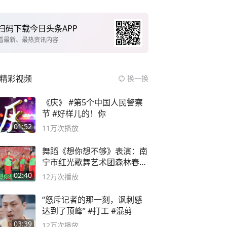
扫码下载今日头条APP
看最新、最热资讯内容
精彩视频
换一换
《庆》 #第5个中国人民警察
节 #好样儿的！你
01:52
11万
次播放
舞蹈《想你想不够》表演：南
宁市红光歌舞艺术团森林春红
舞蹈队。
02:40
12万
次播放
“怒斥记者的那一刻，讽刺感
达到了顶峰” #打工 #混剪
03:39
12万
次播放