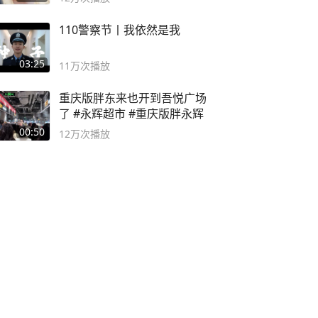
110警察节丨我依然是我
03:25
11万
次播放
重庆版胖东来也开到吾悦广场
了 #永辉超市 #重庆版胖永辉
00:50
12万
次播放