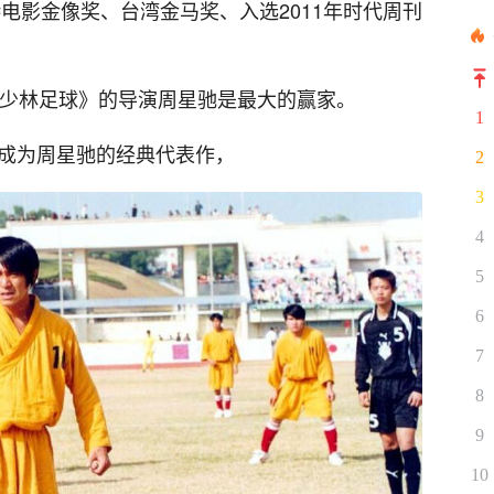
港电影金像奖、台湾金马奖、入选2011年时代周刊
《少林足球》的导演周星驰是最大的赢家。
1
经成为周星驰的经典代表作，
2
3
4
5
6
7
8
9
10