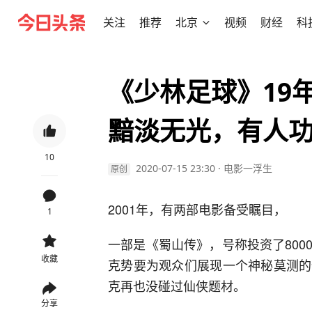
关注
推荐
北京
视频
财经
科
《少林足球》19
黯淡无光，有人
10
2020-07-15 23:30
·
电影一浮生
原创
2001年，有两部电影备受瞩目，
1
一部是《蜀山传》，号称投资了80
收藏
克势要为观众们展现一个神秘莫测的
克再也没碰过仙侠题材。
分享