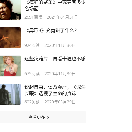
《疯狂的赛车》中究竟有多少
名场面
2691
阅读
2021年01月31日
《异形3》究竟讲了什么？
924
阅读
2020年11月30日
这些灾难片，再看十遍也不够
675
阅读
2020年11月30日
说起自由，谈及尊严，《深海
长眠》透视了生命的真谛
602
阅读
2020年03月29日
查看更多