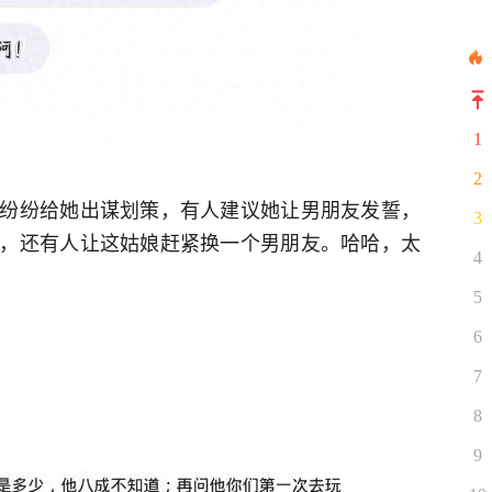
1
2
纷纷给她出谋划策，有人建议她让男朋友发誓，
3
，还有人让这姑娘赶紧换一个男朋友。哈哈，太
4
5
6
7
8
9