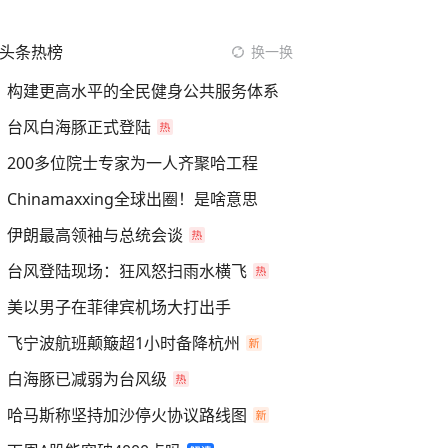
头条热榜
换一换
构建更高水平的全民健身公共服务体系
台风白海豚正式登陆
200多位院士专家为一人齐聚哈工程
Chinamaxxing全球出圈！是啥意思
伊朗最高领袖与总统会谈
台风登陆现场：狂风怒扫雨水横飞
美以男子在菲律宾机场大打出手
飞宁波航班颠簸超1小时备降杭州
白海豚已减弱为台风级
哈马斯称坚持加沙停火协议路线图