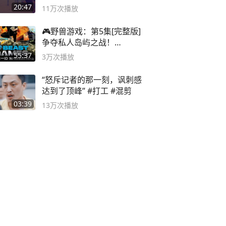
主机大作
20:47
11万
次播放
🎮野兽游戏：第5集[完整版]
争夺私人岛屿之战！
#MrBeastChina
55:37
3万
次播放
“怒斥记者的那一刻，讽刺感
达到了顶峰” #打工 #混剪
03:39
13万
次播放