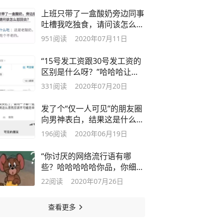
上班只带了一盒酸奶旁边同事
吐槽我吃独食，请问该怎么怼
回去？
951
阅读
2020年07月11日
“15号发工资跟30号发工资的
区别是什么呀？”哈哈哈让评
论笑死！
331
阅读
2020年07月20日
发了个“仅一人可见”的朋友圈
向男神表白，结果这是什么直
男！
196
阅读
2020年06月19日
“你讨厌的网络流行语有哪
些？哈哈哈哈哈你品，你细
品......”
22
阅读
2020年07月26日
查看更多