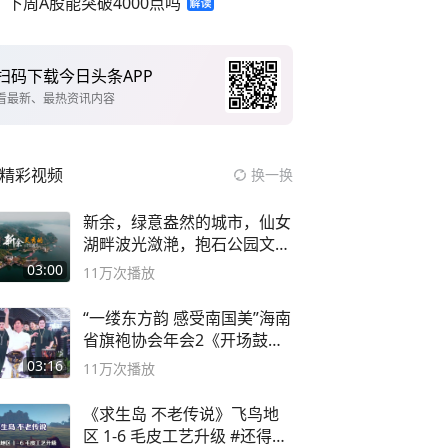
下周A股能突破4000点吗
扫码下载今日头条APP
看最新、最热资讯内容
精彩视频
换一换
新余，绿意盎然的城市，仙女
湖畔波光潋滟，抱石公园文化
深邃……
03:00
11万
次播放
“一缕东方韵 感受南国美”海南
省旗袍协会年会2《开场鼓》
二团
03:16
11万
次播放
《求生岛 不老传说》飞鸟地
区 1-6 毛皮工艺升级 #还得是