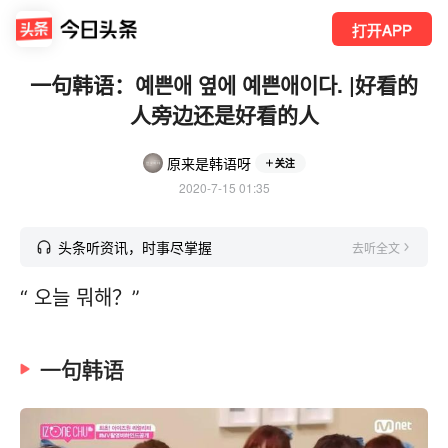
打开APP
一句韩语：예쁜애 옆에 예쁜애이다. |好看的
人旁边还是好看的人
原来是韩语呀
关注
2020-7-15 01:35
头条听资讯，时事尽掌握
去听全文
“ 오늘 뭐해？”
一句韩语