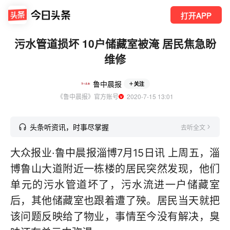
打开APP
污水管道损坏 10户储藏室被淹 居民焦急盼
维修
鲁中晨报
关注
《鲁中晨报》官方账号
  2020-7-15 13:01
头条听资讯，时事尽掌握
去听全文
大众报业·鲁中晨报淄博7月15日讯 上周五，淄
博鲁山大道附近一栋楼的居民突然发现，他们
单元的污水管道坏了，污水流进一户储藏室
后，其他储藏室也跟着遭了殃。居民当天就把
该问题反映给了物业，事情至今没有解决，臭