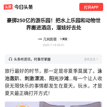
打开APP
豪掷250亿的游乐园！把水上乐园和动物世
界搬进酒店，溜娃好去处
几何民宿
关注
2020-7-16 05:01
头条听资讯，时事尽掌握
去听全文
旅行最好的时节，那一定是非夏季莫属了。
泳
池轰趴
、
刺激漂流
、
阳光沙滩
…每一个让人收
获无限快乐的事情都发生在夏天。玩水，才是
夏天最正确打开方式！