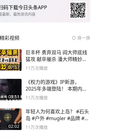
扫码下载今日头条APP
看最新、最热资讯内容
精彩视频
换一换
巨丰杯 勇弃双马 阎大师底线
猛攻 献卒催杀 潘大师精妙入
局
07:57
11万
次播放
《权力的游戏》IP新游，
2025年多端登陆！ 本期内容
概要
03:51
11万
次播放
年轻人为何喜欢上岛？ #石头
岛 #户外 #mugler #品牌 #足
球流氓
02:02
11万
次播放