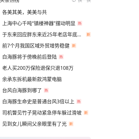
头条热榜
各美其美，美美与共
上海中心千吨“镇楼神器”摆动明显
于东来回应胖东来近25年老店年底关闭
前7个月我国区域外贸增势稳健
白海豚将于傍晚前后登陆
老人买200万保险退保只退108万
余承东拆机最新款鸿蒙电脑
台风白海豚到哪了
白海豚生命史是普通台风3倍以上
司机瞥见竹子晃动紧急停车躲过滑坡
见到女儿瞬间父亲眼里有了光