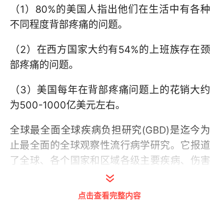
（1）80%的美国人指出他们在生活中有各种
不同程度背部疼痛的问题。
（2）在西方国家大约有54%的上班族存在颈
部疼痛的问题。
（3）美国每年在背部疼痛问题上的花销大约
为500-1000亿美元左右。
全球最全面全球疾病负担研究(GBD)是迄今为
止最全面的全球观察性流行病学研究。它报道
了全球、各个国家和区域各级主要疾病、伤害
和健康风险因素造成的死亡率和发病率。GBD
的研究发现，腰痛（下背部疼痛）是世界范围
点击查看完整内容
内致残的一个主要原因。背部疼痛是造成人们