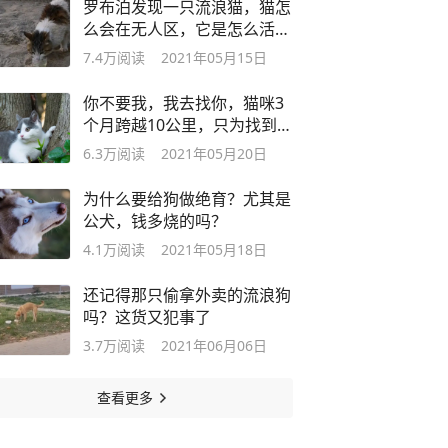
罗布泊发现一只流浪猫，猫怎
么会在无人区，它是怎么活下
来的？
7.4万
阅读
2021年05月15日
你不要我，我去找你，猫咪3
个月跨越10公里，只为找到前
主人
6.3万
阅读
2021年05月20日
为什么要给狗做绝育？尤其是
公犬，钱多烧的吗？
4.1万
阅读
2021年05月18日
还记得那只偷拿外卖的流浪狗
吗？这货又犯事了
3.7万
阅读
2021年06月06日
查看更多