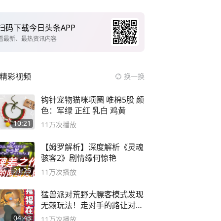
扫码下载今日头条APP
看最新、最热资讯内容
精彩视频
换一换
钩针宠物猫咪项圈 唯棉5股 颜
色：军绿 正红 乳白 鸡黄
10:21
11万
次播放
【姆罗解析】深度解析《灵魂
骇客2》剧情缘何惊艳
21:25
11万
次播放
猛兽派对荒野大膘客模式发现
无赖玩法！走对手的路让对手
无路可走
04:43
11万
次播放