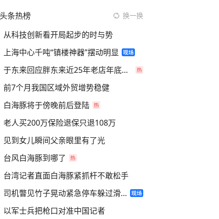
头条热榜
换一换
从科技创新看开局起步的时与势
上海中心千吨“镇楼神器”摆动明显
于东来回应胖东来近25年老店年底关闭
前7个月我国区域外贸增势稳健
白海豚将于傍晚前后登陆
老人买200万保险退保只退108万
见到女儿瞬间父亲眼里有了光
台风白海豚到哪了
台湾记者直面白海豚紧抓杆不敢松手
司机瞥见竹子晃动紧急停车躲过滑坡
以军士兵把枪口对准中国记者