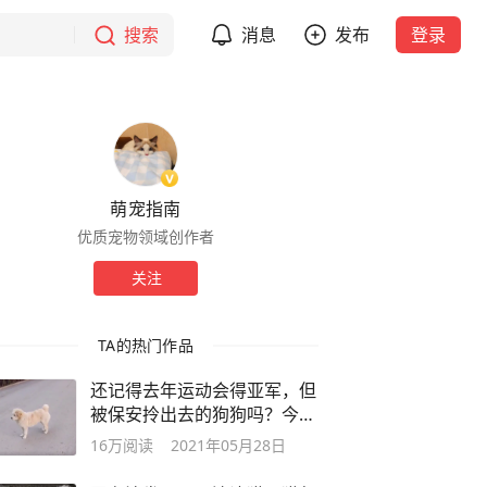
搜索
消息
发布
登录
萌宠指南
优质宠物领域创作者
关注
TA的热门作品
还记得去年运动会得亚军，但
被保安拎出去的狗狗吗？今年
它又来了
16万
阅读
2021年05月28日