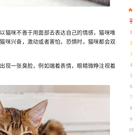
以猫咪不善于用面部去表达自己的情感，猫咪唯
1
猫咪兴奋，激动或者害怕，恐惧时，猫咪都会双
2
3
出现一张臭脸，例如端着表情，眼睛微睁注视着
4
5
6
7
8
9
10