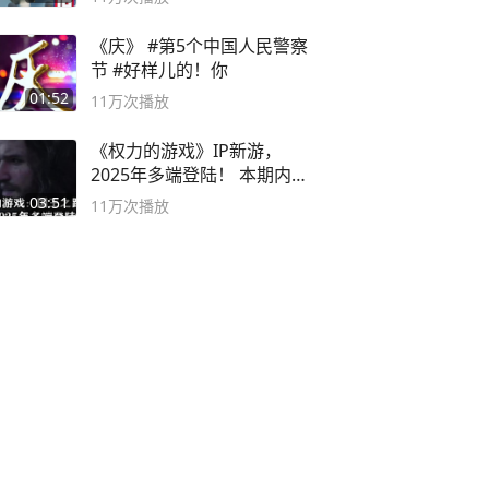
《庆》 #第5个中国人民警察
节 #好样儿的！你
01:52
11万
次播放
《权力的游戏》IP新游，
2025年多端登陆！ 本期内容
概要
03:51
11万
次播放