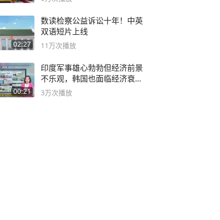
数读检察公益诉讼十年！中英
双语短片上线
02:27
11万
次播放
印度军事雄心勃勃但经济前景
不乐观，韩国也面临经济衰退
风险
00:21
3万
次播放