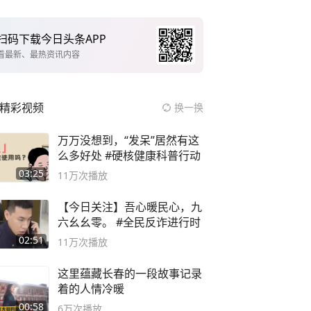
扫码下载今日头条APP
看最新、最热资讯内容
精彩视频
换一换
万万没想到，“发呆”居然有这
么多好处 #硬核健康科普行动
03:25
11万
次播放
【今日关注】吾心暖民心，九
六幺幺零。 #全民反诈进行时
02:51
11万
次播放
这里蕴藏长春的一段故事记录
着的人情冷暖
00:58
6万
次播放