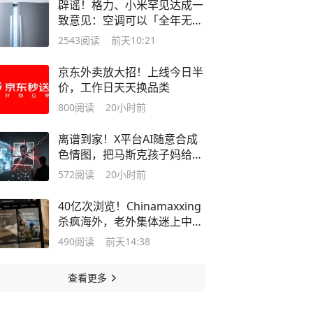
辟谣！格力、小米罕见达成一
致意见：空调可以「全年无
休」
2543
阅读
前天10:21
京东外卖放大招！上线今日半
价，工作日天天换品类
800
阅读
20小时前
离谱到家！X平台AI随意合成
色情图，把马斯克孩子妈给坑
了
572
阅读
20小时前
40亿次浏览！Chinamaxxing
杀疯海外，老外集体迷上中式
生活
490
阅读
前天14:38
查看更多