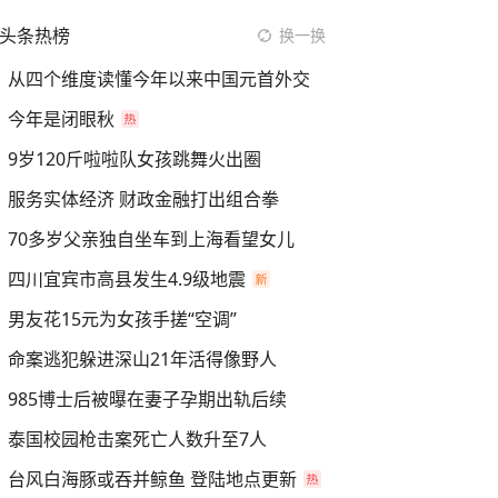
头条热榜
换一换
从四个维度读懂今年以来中国元首外交
今年是闭眼秋
9岁120斤啦啦队女孩跳舞火出圈
服务实体经济 财政金融打出组合拳
70多岁父亲独自坐车到上海看望女儿
四川宜宾市高县发生4.9级地震
男友花15元为女孩手搓“空调”
命案逃犯躲进深山21年活得像野人
985博士后被曝在妻子孕期出轨后续
泰国校园枪击案死亡人数升至7人
台风白海豚或吞并鲸鱼 登陆地点更新