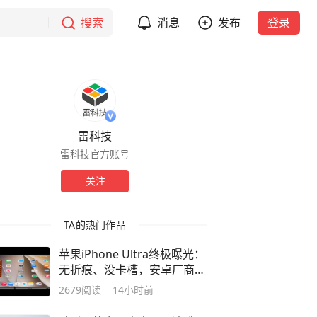
搜索
消息
发布
登录
雷科技
雷科技官方账号
关注
TA的热门作品
苹果iPhone Ultra终极曝光：
无折痕、没卡槽，安卓厂商该
慌了？
2679
阅读
14小时前