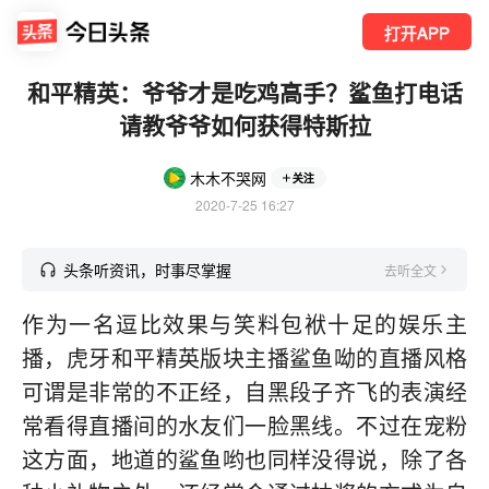
打开APP
和平精英：爷爷才是吃鸡高手？鲨鱼打电话
请教爷爷如何获得特斯拉
木木不哭网
关注
2020-7-25 16:27
头条听资讯，时事尽掌握
去听全文
作为一名逗比效果与笑料包袱十足的娱乐主
播，虎牙和平精英版块主播鲨鱼呦的直播风格
可谓是非常的不正经，自黑段子齐飞的表演经
常看得直播间的水友们一脸黑线。不过在宠粉
这方面，地道的鲨鱼哟也同样没得说，除了各