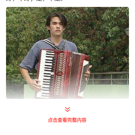
少年时还未出道的周杰伦
没想到，正是这个有些腼腆的年轻人，在华语
点击查看完整内容
乐坛一路横冲直撞，获奖无数，成为一代人无