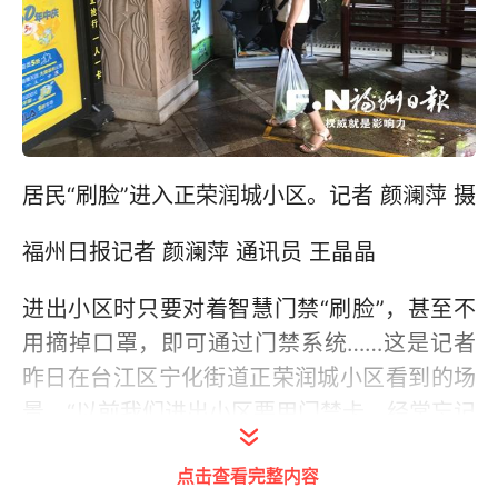
居民“刷脸”进入正荣润城小区。记者 颜澜萍 摄
福州日报记者 颜澜萍 通讯员 王晶晶
进出小区时只要对着智慧门禁“刷脸”，甚至不
用摘掉口罩，即可通过门禁系统……这是记者
昨日在台江区宁化街道正荣润城小区看到的场
景。“以前我们进出小区要用门禁卡，经常忘记
带不说，丢失了还担心被外人捡走，现在的智
点击查看完整内容
慧门禁系统既方便又安全。”小区居民陈少宜连