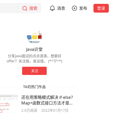
搜索
消息
发布
登录
Java识堂
分享Java面试的点点滴滴，想拿好
offer？关注我，准没错， (*^▽^*)
关注
TA的热门作品
还在用策略模式解决 if-else？
Map+函数式接口方法才是
YYDS
2.6万
阅读
2022年01月17日