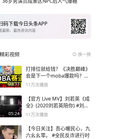
36岁男演员成景区NPC后人气爆棚
扫码下载今日头条APP
看最新、最热资讯内容
精彩视频
换一换
打排位就给钱？《决胜巅峰》
会是下一个moba爆款吗？#
决胜巅峰
03:33
11万
次播放
【官方 Live MV】刘若英《成
全》(2020刘若英陪你) #刘若
英 #成全
05:24
11万
次播放
【今日关注】吾心暖民心，九
六幺幺零。 #全民反诈进行时