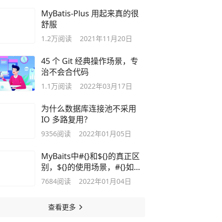
MyBatis-Plus 用起来真的很
舒服
1.2万
阅读
2021年11月20日
45 个 Git 经典操作场景，专
治不会合代码
1.1万
阅读
2022年03月17日
为什么数据库连接池不采用
IO 多路复用？
9356
阅读
2022年01月05日
MyBaits中#{}和${}的真正区
别，${}的使用场景，#{}如何
防止注入
7684
阅读
2022年01月04日
查看更多