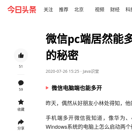
关注
推荐
北京
视频
财经
科
微信pc端居然能
的秘密
51
2020-07-26 15:25
·
Java识堂
微信电脑端也能多开
59
昨天，偶然从好朋友小林处得知，他
收藏
手机端多开微信我知道，像华为、
Windows系统的电脑上怎么启动
分享