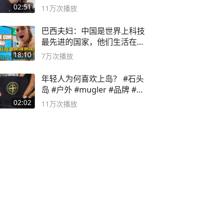
02:51
11万
次播放
巴西夫妇：中国是世界上科技
最先进的国家，他们生活在
2999年
18:10
7万
次播放
年轻人为何喜欢上岛？ #石头
岛 #户外 #mugler #品牌 #足
球流氓
02:02
11万
次播放