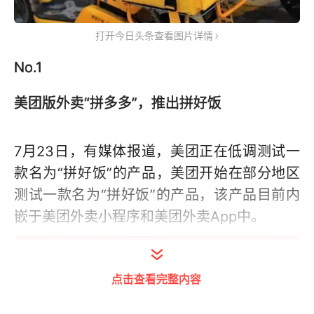
打开今日头条查看图片详情
No.1
美团版外卖“拼多多”，推出拼好饭
7月23日，有媒体报道，美团正在低调测试一
款名为“拼好饭”的产品，美团开始在部分地区
测试一款名为“拼好饭”的产品，该产品目前内
嵌于美团外卖小程序和美团外卖App中。
点击查看完整内容