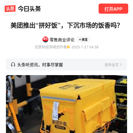
打开APP
美团推出“拼好饭”，下沉市场的饭香吗？
零售商业评论
关注
优质财经领域创作者
  2020-7-27 04:38
头条听资讯，时事尽掌握
去听全文