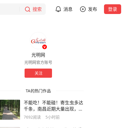
搜索
消息
发布
登录
光明网
光明网官方账号
关注
TA的热门作品
不能吃！不能碰！寄生虫多达
千条，南昌近期大量出现，发
现立即上报
7692
阅读
5小时前