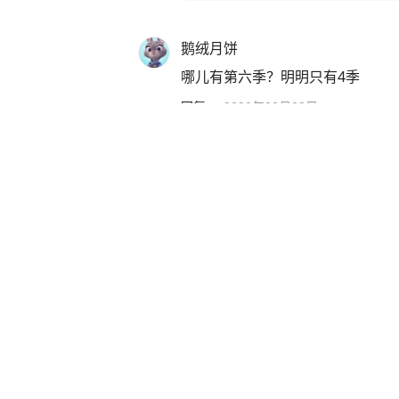
鹅绒月饼
哪儿有第六季？明明只有4季
回复
·
2020年08月02日
11B大的昵称
你说的都对，但我还是不会看，就是因
多，只剩下一地鸡毛和自卖自夸
回复
·
2020年08月01日
查看全部
1
条回复
瞇茫嘚尕屁孒
有了剧本就没啥意思了
回复
·
2020年08月01日