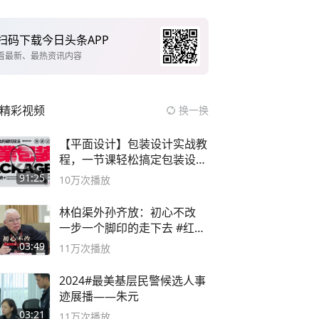
扫码下载今日头条APP
看最新、最热资讯内容
精彩视频
换一换
【平面设计】包装设计实战教
程，一节课轻松搞定包装设计
流程！
91:25
10万
次播放
林伯渠外孙齐放：初心不改
一步一个脚印的走下去 #红船
论坛
03:49
11万
次播放
2024#最美基层民警候选人事
迹展播——朱元
03:21
11万
次播放