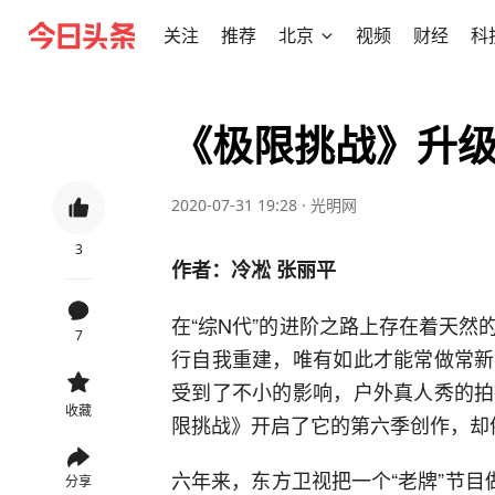
关注
推荐
北京
视频
财经
科
《极限挑战》升
2020-07-31 19:28
·
光明网
3
作者：冷凇 张丽平
在“综N代”的进阶之路上存在着天
7
行自我重建，唯有如此才能常做常新
受到了不小的影响，户外真人秀的拍
收藏
限挑战》开启了它的第六季创作，却
六年来，东方卫视把一个“老牌”节目
分享