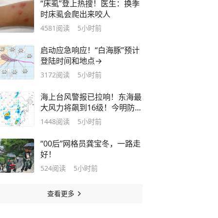
“床虱”登上热搜！医生：换季
时床虱会爬出来咬人
4581
阅读
5小时前
启动应急响应！“白海豚”预计
登陆时间和地点→
3172
阅读
5小时前
海上台风警报已拉响！东海最
大风力将飙到16级！今明防暑
防雷，后天起防台风
1448
阅读
5小时前
“00后”网格员龚宝冬，一路走
好！
524
阅读
5小时前
查看更多