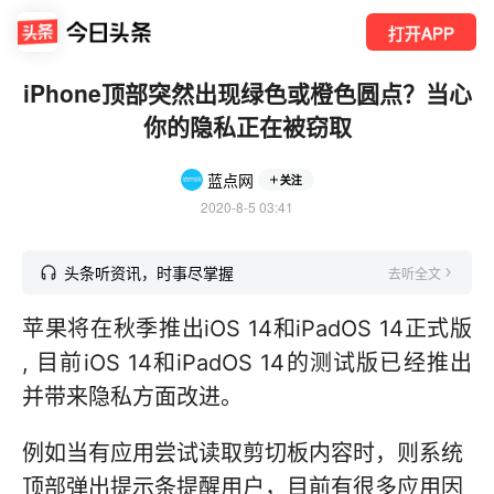
打开APP
iPhone顶部突然出现绿色或橙色圆点？当心
你的隐私正在被窃取
蓝点网
关注
2020-8-5 03:41
头条听资讯，时事尽掌握
去听全文
苹果将在秋季推出iOS 14和iPadOS 14正式版
, 目前iOS 14和iPadOS 14的测试版已经推出
并带来隐私方面改进。
例如当有应用尝试读取剪切板内容时，则系统
顶部弹出提示条提醒用户，目前有很多应用因