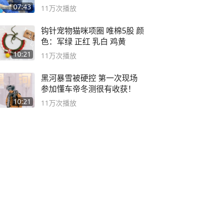
07:43
11万
次播放
钩针宠物猫咪项圈 唯棉5股 颜
色：军绿 正红 乳白 鸡黄
10:21
11万
次播放
黑河暴雪被硬控 第一次现场
参加懂车帝冬测很有收获！
10:21
11万
次播放