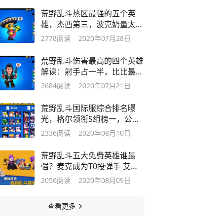
荒野乱斗热区最强的五个英
雄，杰西第三，波克奶量太足
占榜一
2778
阅读
2020年07月28日
荒野乱斗伤害最高的四个英雄
解读：射手占一半，比比最难
缠
2684
阅读
2020年07月21日
荒野乱斗国际服综合排名曝
光，格尔领衔S组榜一，公牛
B组最强
2336
阅读
2020年08月10日
荒野乱斗五大免费英雄谁最
强？麦克成为T0投弹手 艾魅
依然是第一
2056
阅读
2020年08月09日
查看更多