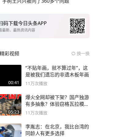
宇树王兴兴被问了360多个问题
扫码下载今日头条APP
看最新、最热资讯内容
精彩视频
换一换
“不贴年画，就不算过年”，这
是被我们遗忘的非遗木板年画
00:41
11万
次播放
爆火全网却被下架？国产独游
有多抽象？体验窃格瓦拉模拟
器！
05:23
11万
次播放
李胤志：在北京，我比台湾的
同龄人有更多选择