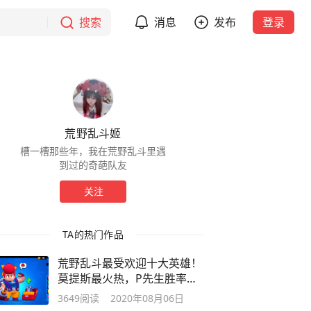
搜索
消息
发布
登录
荒野乱斗姬
槽一槽那些年，我在荒野乱斗里遇
到过的奇葩队友
关注
TA的热门作品
荒野乱斗最受欢迎十大英雄！
莫提斯最火热，P先生胜率第
一
3649
阅读
2020年08月06日