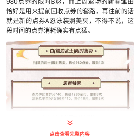
980点券的限时B忍，而上周返场的新春雏田
恰好是用来提前回收点券的套路，再往前的话
就是新的点券A忍泳装照美冥，不得不说，这
段时间的点券消耗确实有点猛。
打开今日头条查看图片详情
另外，除了新忍者漂泊武士白以外，本周还会
点击查看完整内容