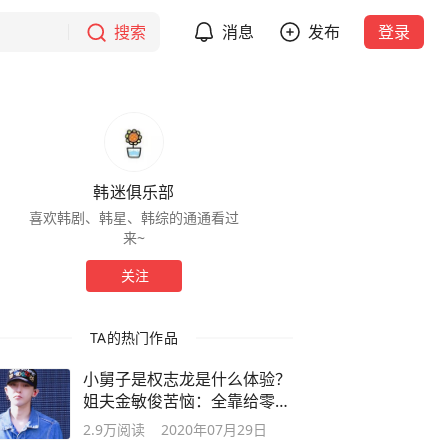
搜索
消息
发布
登录
韩迷俱乐部
喜欢韩剧、韩星、韩综的通通看过
来~
关注
TA的热门作品
小舅子是权志龙是什么体验？
姐夫金敏俊苦恼：全靠给零花
钱来挽尊
2.9万
阅读
2020年07月29日