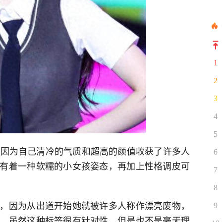
1
2
3
4
5
是因为自己清冷的气质和超高的颜值收获了许多人
6
有着一种软糯的小女孩姿态，再加上性格调皮可
7
8
，因为从出道开始她就被许多人称作漂亮废物，
9
，虽然这种标签很有针对性，但是也不是毫无理