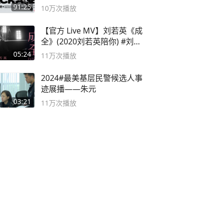
流程！
91:25
10万
次播放
【官方 Live MV】刘若英《成
全》(2020刘若英陪你) #刘若
英 #成全
05:24
11万
次播放
2024#最美基层民警候选人事
迹展播——朱元
03:21
11万
次播放