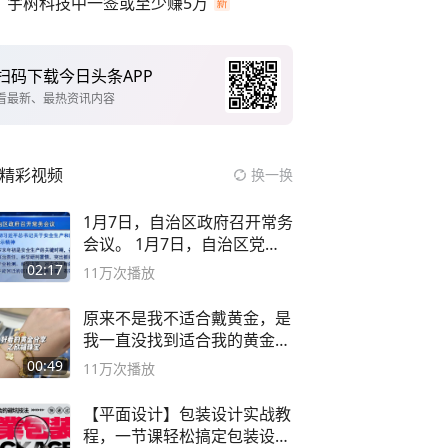
宇树科技中一签或至少赚5万
扫码下载今日头条APP
看最新、最热资讯内容
精彩视频
换一换
1月7日，自治区政府召开常务
会议。 1月7日，自治区党委
副书记
02:17
11万
次播放
原来不是我不适合戴黄金，是
我一直没找到适合我的黄金
😭
00:49
11万
次播放
【平面设计】包装设计实战教
程，一节课轻松搞定包装设计