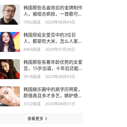
韩国那些名曲背后的金牌制作
人，被组合疯抢，一首歌可以
换一套房
7092
阅读
2020年08月04日
韩国现役女爱豆中的3位巨
人，都是吃大米，怎么人家腿
就那么长？
6463
阅读
2020年07月30日
韩国那些有着年龄优势的女爱
豆，15岁出道，十年后还能吊
打一片
5018
阅读
2020年08月03日
韩国娱乐圈中的高学历明星，
颜值高且多才多艺，嫉妒使人
面目全非
3722
阅读
2020年08月01日
查看更多