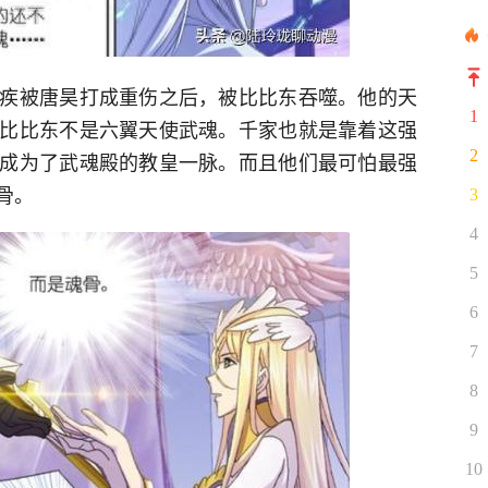
疾被唐昊打成重伤之后，被比比东吞噬。他的天
1
比比东不是六翼天使武魂。千家也就是靠着这强
2
成为了武魂殿的教皇一脉。而且他们最可怕最强
骨。
3
4
5
6
7
8
9
10