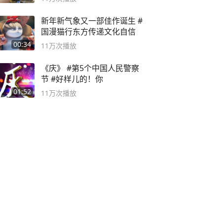
新年新气象又一部佳作诞生 #
国漫猫行东方传递文化自信
00:34
11万
次播放
《庆》 #第5个中国人民警察
节 #好样儿的！你
01:52
11万
次播放