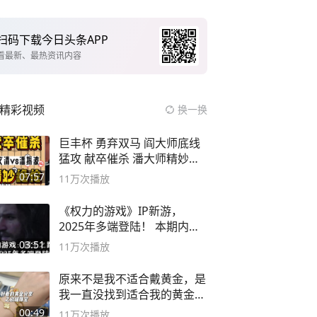
扫码下载今日头条APP
看最新、最热资讯内容
精彩视频
换一换
巨丰杯 勇弃双马 阎大师底线
猛攻 献卒催杀 潘大师精妙入
局
07:57
11万
次播放
《权力的游戏》IP新游，
2025年多端登陆！ 本期内容
概要
03:51
11万
次播放
原来不是我不适合戴黄金，是
我一直没找到适合我的黄金
😭
00:49
11万
次播放