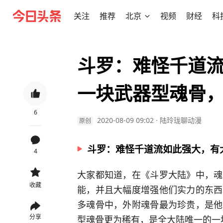
关注
推荐
北京
视频
财经
科
斗罗：难怪千道
一块武器型魂骨
6
2020-08-09 09:02
·
陆玲珑聊动漫
原创
斗罗：难怪千道流如此强大，有
4
大家都知道，在《斗罗大陆》中，魂
收藏
能，并且大幅度增强他们实力的东西
多魂骨中，外附魂骨最为珍贵，是他
分享
型魂骨更为稀有，是全大陆唯一的一