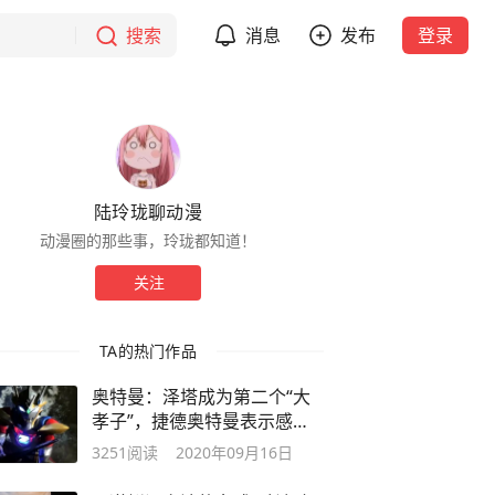
搜索
消息
发布
登录
陆玲珑聊动漫
动漫圈的那些事，玲珑都知道！
关注
TA的热门作品
奥特曼：泽塔成为第二个“大
孝子”，捷德奥特曼表示感同
身受啊
3251
阅读
2020年09月16日