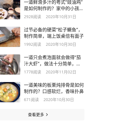
一道鲜滑多汁的粤式“豉油鸡”
是如何制作的？家中的小孩都
馋哭了
2928
阅读
2020年10月31日
过节必备的硬菜“松子鳜鱼”，
制作简单，端上饭桌倍有面子
1992
阅读
2020年10月30日
一道只会煮泡面就会做得“茄
汁大虾”，做法十分简单，超
有食欲
1778
阅读
2020年11月02日
一道美味的板栗炖排骨是如何
制作的？口感软烂，香味扑鼻
671
阅读
2020年10月30日
查看更多