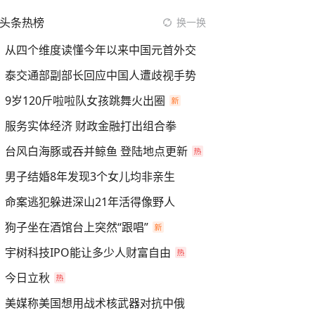
头条热榜
换一换
从四个维度读懂今年以来中国元首外交
泰交通部副部长回应中国人遭歧视手势
9岁120斤啦啦队女孩跳舞火出圈
服务实体经济 财政金融打出组合拳
台风白海豚或吞并鲸鱼 登陆地点更新
男子结婚8年发现3个女儿均非亲生
命案逃犯躲进深山21年活得像野人
狗子坐在酒馆台上突然“跟唱”
宇树科技IPO能让多少人财富自由
今日立秋
美媒称美国想用战术核武器对抗中俄