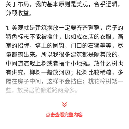
关于布局，我的基本原则是美观，合乎逻辑，
兼顾收益。
1. 美观就是建筑摆放一定要齐齐整整，房子的
特色标志不能被挡住，比如成衣店的衣服，画
室的招牌，墙上的圆窗，门口的石狮等等，尽
量都露出来。所以我很多建筑都是隔着放的，
中间道道栽上树或者摆个小地摊。放什么树也
有讲究，柳树一般放河边；松树比较稀疏，多
隔在房子中间，这样不会挡住；桃花樟树矮一
些，放民居雕像道路两旁多。
很高的建筑放河边或者城墙边上，比如望火楼
戏楼之类。因为一旦摆在中间，其后面侧边基
点击查看完整内容
本就不能放东西了，全被挡住了。牌坊之类多