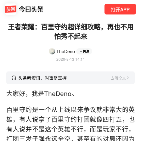
打开APP
王者荣耀：百里守约超详细攻略，再也不用
怕秀不起来
TheDeno
关注
2020-8-13 14:11
头条听资讯，时事尽掌握
去听全文
大家好，我是TheDeno。
百里守约是一个从上线以来争议就非常大的英
雄，有人说拿了百里守约打团就像四打五，也
有人说并不是这个英雄不行，而是玩家不行，
打团三发子弹永远全空。甚至有的对局还因为