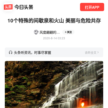
打开APP
10个特殊的间歇泉和火山 美丽与危险共存
风度翩翩的覃二哥
关注
2020-8-14 03:23
头条听资讯，时事尽掌握
去听全文