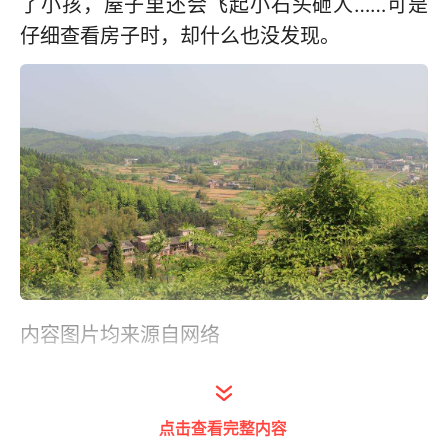
了小孩，屋子里还会飞起小石头砸人……可是
仔细查看房子时，却什么也没发现。
内容图片均来源自网络
主播 胡泉
点击查看完整内容
找记者、求报道、求帮助，各大应用市场下载