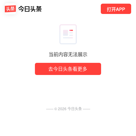
打开APP
当前内容无法展示
去今日头条看更多
—— ©
2026
今日头条
——