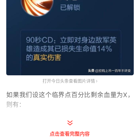
打开今日头条查看图片详情
如果我们设这个临界点百分比剩余血量为X，
则有：
X*14%=1-X
点击查看完整内容
得X=87.72%