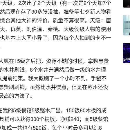
个天级，2次出了2个天级（有一次是2个天加7个
然后现在存了30多张没抽，准备等七夕新人物看
综合其他大神的评价，质量不算很高。天级：唐
天、仇英、刘伯温、秦桧。天级侯级人物的使用
也基本上大同小异了，因为每个人抽到的卡不一
。
大概在15级之后把，资源不缺的时候，拿魏忠贤
的水井刷钱，8个水井升满然后做一级的水井理
可以提前结束。我大概刷了一个小时不到，手戳不
忠贤刷刷钱，虽然比水井慢点，但是在苏州还没
最高的方法了。
在我的5级餐馆5级锯木厂里，150饭60木板的成
铺可以获得300个铜板，净赚240；而5级餐馆
加成一共也有520饭，每个小时最多可以造8