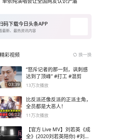
单依纯演唱会让全国网友认识浐灞
扫码下载今日头条APP
看最新、最热资讯内容
精彩视频
换一换
“怒斥记者的那一刻，讽刺感
达到了顶峰” #打工 #混剪
03:39
13万
次播放
比反派还像反派的正派主角，
全员都是大恶人！
06:02
11万
次播放
【官方 Live MV】刘若英《成
全》(2020刘若英陪你) #刘若