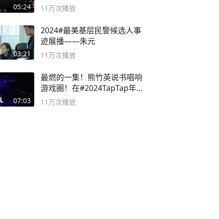
英 #成全
05:24
11万
次播放
2024#最美基层民警候选人事
迹展播——朱元
03:21
11万
次播放
最燃的一集！熊竹英说书唱响
游戏圈！在#2024TapTap年
度游戏大赏
07:03
11万
次播放