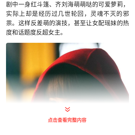
剧中一身红斗篷、齐刘海萌萌哒的可爱萝莉，
实际上却是经历过几世轮回，灵魂不灭的邪
祟。这样反差萌的演技，甚至让女配瑶妹的热
度和话题度反超女主。
点击查看完整内容