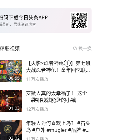
扫码下载今日头条APP
看最新、最热资讯内容
精彩视频
换一换
【火影×忍者神龟①】第七班
大战忍者神龟！童年回忆联动
论武？
08:55
11万
次播放
安徽人真的太幸福了！ 这个
一袋铜钱就能逛的小镇
01:03
12万
次播放
年轻人为何喜欢上岛？ #石头
岛 #户外 #mugler #品牌 #足
球流氓
02:02
11万
次播放