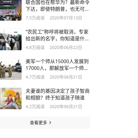
联合国也在帮华为？最新命令
下达，即使特朗普，也无可奈
何了！
7.5万
阅读
2020年07月13日
“农民工”称呼将被取消，专家
给出新的名字，你知道是什么
吗
4.8万
阅读
2020年06月22日
美军一个师从15000人发展到
17000人，那解放军一个师多
少人？
4.7万
阅读
2020年06月21日
夫妻谁的基因决定了孩子智商
和相貌？终于知道孩子随谁
4.2万
阅读
2020年06月21日
查看更多