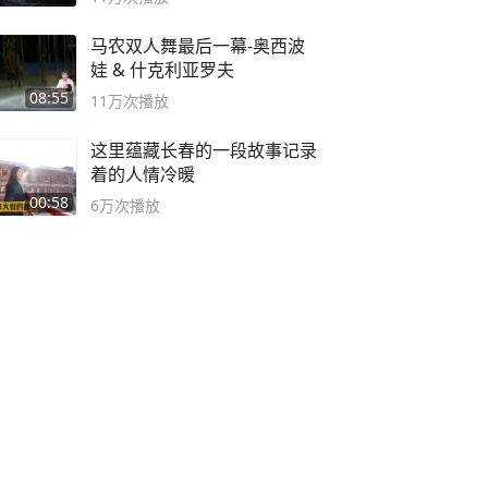
马农双人舞最后一幕-奥西波
娃 & 什克利亚罗夫
08:55
11万
次播放
这里蕴藏长春的一段故事记录
着的人情冷暖
00:58
6万
次播放