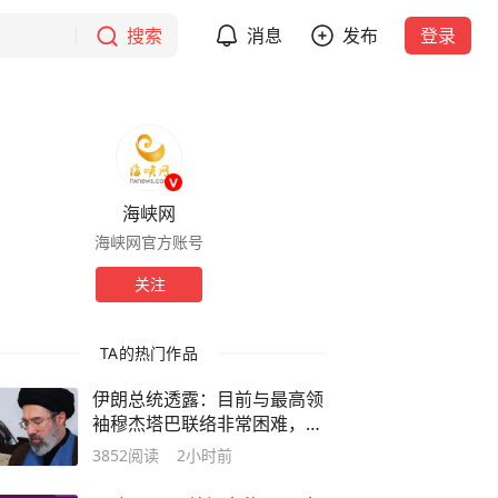
搜索
消息
发布
登录
海峡网
海峡网官方账号
关注
TA的热门作品
伊朗总统透露：目前与最高领
袖穆杰塔巴联络非常困难，曾
有过富有成效的会晤；穆杰塔
3852
阅读
2小时前
巴至今一直未公开露面，也没
有出席上个月父亲的葬礼