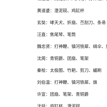
黄道婆：澄泥砚、鸡缸杯
玄奘：哮天犬、折扇、苎刮刀、条帚
汪直：焦尾琴、笔筒
魏忠贤：打神鞭、镇河铁犀、绢伞、
沈周：青铜爵、团扇、笔架
秦桧：太极图、竹耙、剪刀、纑刷
刘伯温：打神鞭、镇河铁犀、旗
许宣：团扇、笔架、青铜爵
沈括：鸡缸杯、澄泥砚