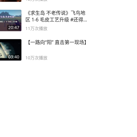
《求生岛 不老传说》飞鸟地
区 1-6 毛皮工艺升级 #还得是
主机大作
20:47
11万
次播放
【一路向“阳” 直击第一现场】
03:40
10万
次播放