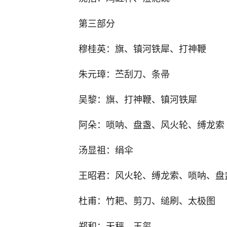
第三部分
穆桂英：旗、镇河铁犀、打神鞭
朱元璋：苎刮刀、条帚
吴黎：旗、打神鞭、镇河铁犀
阿朵：唢呐、盘盏、风火轮、缚龙索
汤显祖：绢伞
王昭君：风火轮、缚龙索、唢呐、盘
杜甫：竹耙、剪刀、缒刷、太极图
郑和：天秤、玉玺