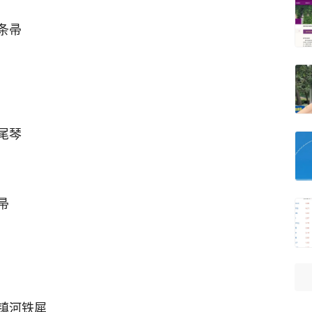
条帚
尾琴
帚
镇河铁犀