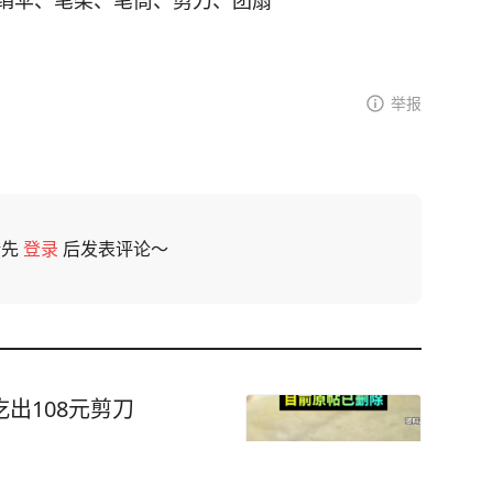
举报
请先
登录
后发表评论～
出108元剪刀