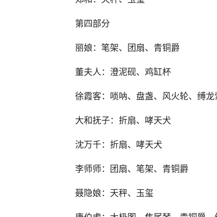
第四部分
丽娘：笔架、团扇、青铜爵
董夫人：澄泥砚、鸡缸杯
徐霞客：唢呐、盘盏、风火轮、缚龙
大和抚子：折扇、哮天犬
沈万千：折扇、哮天犬
李师师：团扇、笔架、青铜爵
聂隐娘：天秤、玉玺
唐伯虎：太极图、焦尾琴、青铜爵、