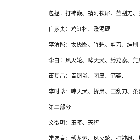
包拯：打神鞭、镇河铁犀、苎刮刀、
白素贞：鸡缸杯、澄泥砚
李清照：太极图、竹耙、剪刀、缍刷
李白：风火轮、哮天犬、缚龙索、焦
董其昌：青铜爵、团扇、笔架、
李时珍：哮天犬、折扇、苎刮刀、条
第二部分
文徵明：玉玺、天秤
常遇春：缚龙索、风火轮、打神鞭、