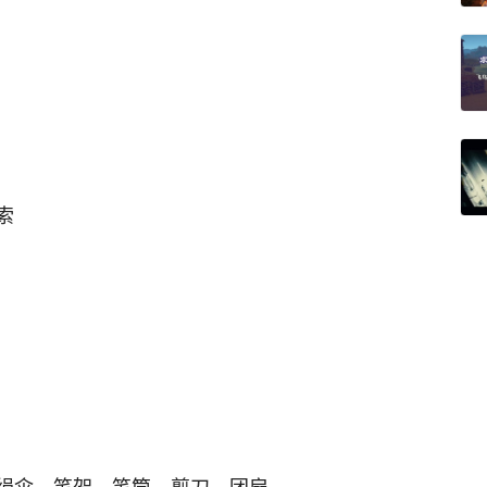
索
绢伞、笔架、笔筒、剪刀、团扇