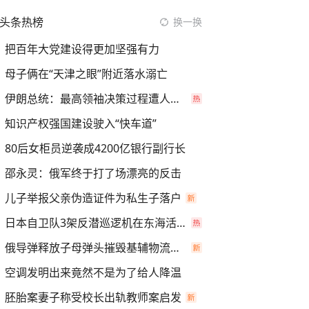
头条热榜
换一换
把百年大党建设得更加坚强有力
母子俩在“天津之眼”附近落水溺亡
伊朗总统：最高领袖决策过程遭人利用
知识产权强国建设驶入“快车道”
80后女柜员逆袭成4200亿银行副行长
邵永灵：俄军终于打了场漂亮的反击
儿子举报父亲伪造证件为私生子落户
日本自卫队3架反潜巡逻机在东海活动
俄导弹释放子母弹头摧毁基辅物流仓库
空调发明出来竟然不是为了给人降温
胚胎案妻子称受校长出轨教师案启发