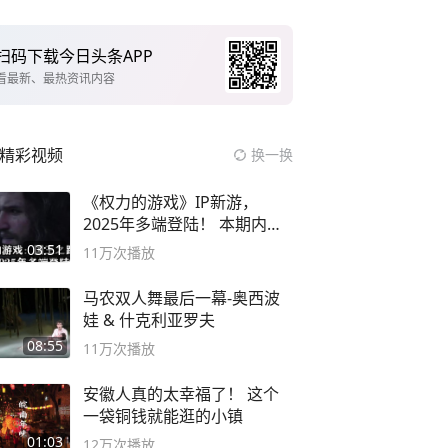
扫码下载今日头条APP
看最新、最热资讯内容
精彩视频
换一换
《权力的游戏》IP新游，
2025年多端登陆！ 本期内容
概要
03:51
11万
次播放
马农双人舞最后一幕-奥西波
娃 & 什克利亚罗夫
08:55
11万
次播放
安徽人真的太幸福了！ 这个
一袋铜钱就能逛的小镇
01:03
12万
次播放