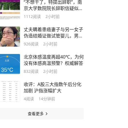
“不想干了，特提出辞职”，南
京大学数院院长辞职信疑似流
出，院方回应：喻良确已卸
1112
阅读
2小时前
任，不清楚辞职信来源；曾用
手绘图做头像
丈夫瞒着患癌妻子与另一女子
伪造结婚证做试管婴儿，男方
最新回应：已销毁胚胎！律师
926
阅读
2小时前
解读：胚胎归谁？
北京体感温度再超40℃，为何
没有体感高温预警？权威解答
832
阅读
2小时前
收评：A股三大指数午后分化
加剧 沪指涨幅扩大
4
阅读
14分钟前
查看更多